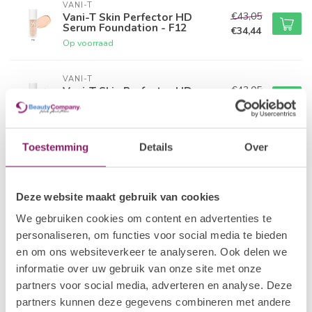
VANI-T
€43,05
Vani-T Skin Perfector HD
Serum Foundation - F12
€34,44
Op voorraad
VANI-T
€43,05
Vani-T Skin Perfector HD
Serum Foundation - F16
€34,44
Op voorraad
Toestemming
Details
Over
VANI-T
€43,05
Vani-T Skin Perfector HD
Serum Foundation - F21
€34,44
Op voorraad
Deze website maakt gebruik van cookies
We gebruiken cookies om content en advertenties te
VANI-T
personaliseren, om functies voor social media te bieden
€43,05
Vani-T Skin Perfector HD
Serum Foundation - F23
en om ons websiteverkeer te analyseren. Ook delen we
€34,44
Op voorraad
informatie over uw gebruik van onze site met onze
partners voor social media, adverteren en analyse. Deze
VANI-T
partners kunnen deze gegevens combineren met andere
€43,05