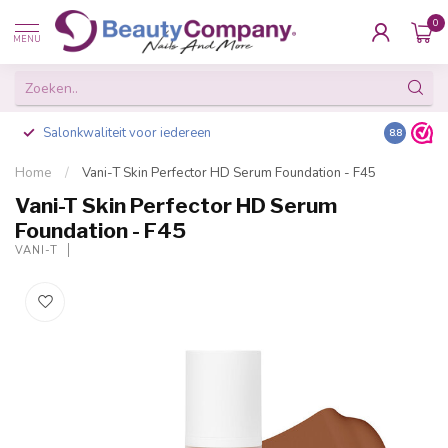
0
MENU
Salonkwaliteit voor iedereen
Gratis ve
8.8
Home
/
Vani-T Skin Perfector HD Serum Foundation - F45
Vani-T Skin Perfector HD Serum
Foundation - F45
VANI-T
-20%