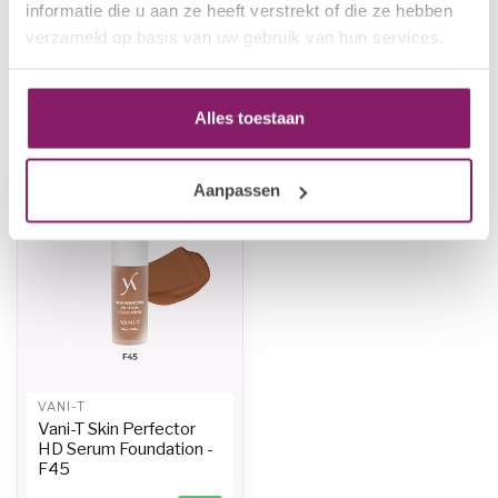
Vani-T Skin Perfector HD
informatie die u aan ze heeft verstrekt of die ze hebben
Serum Foundation - F26
€34,44
verzameld op basis van uw gebruik van hun services.
Op voorraad
Alles toestaan
Recent bekeken
Aanpassen
VANI-T
Vani-T Skin Perfector
HD Serum Foundation -
F45