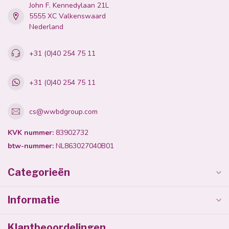
John F. Kennedylaan 21L
5555 XC Valkenswaard
Nederland
+31 (0)40 254 75 11
+31 (0)40 254 75 11
cs@wwbdgroup.com
KVK nummer:
83902732
btw-nummer:
NL863027040B01
Categorieën
Informatie
Klantbeoordelingen