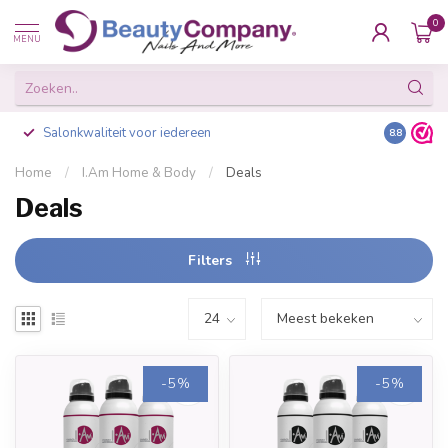
0
MENU
Salonkwaliteit voor iedereen
Gratis ve
8.8
Home
/
I.Am Home & Body
/
Deals
Deals
Filters
-5%
-5%