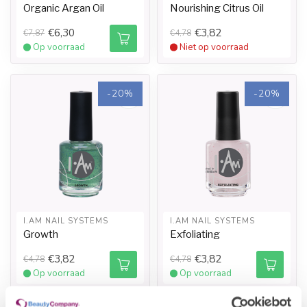
Organic Argan Oil
Nourishing Citrus Oil
€6,30
€3,82
€7,87
€4,78
Op voorraad
Niet op voorraad
-20%
-20%
I.AM NAIL SYSTEMS
I.AM NAIL SYSTEMS
Growth
Exfoliating
€3,82
€3,82
€4,78
€4,78
Op voorraad
Op voorraad