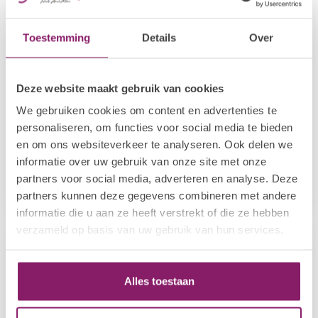
-20%
-20%
Toestemming
Details
Over
Deze website maakt gebruik van cookies
We gebruiken cookies om content en advertenties te
personaliseren, om functies voor social media te bieden
en om ons websiteverkeer te analyseren. Ook delen we
I.AM NAIL SYSTEMS
I.AM NAIL SYSTEMS
Strengthening
Rejuvenating
informatie over uw gebruik van onze site met onze
partners voor social media, adverteren en analyse. Deze
€3,82
€3,82
€4,78
€4,78
partners kunnen deze gegevens combineren met andere
Op voorraad
Op voorraad
informatie die u aan ze heeft verstrekt of die ze hebben
verzameld op basis van uw gebruik van hun services.
-20%
-20%
Alles toestaan