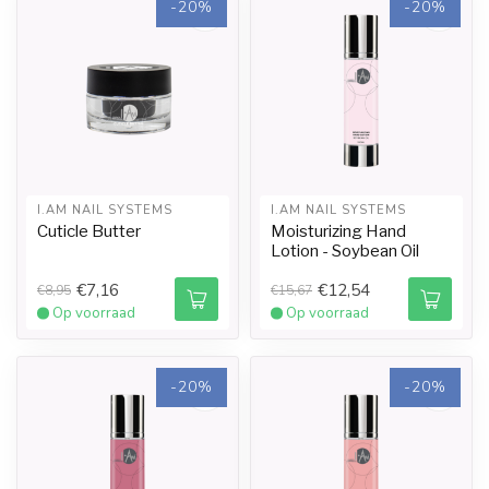
-20%
-20%
I.AM NAIL SYSTEMS
I.AM NAIL SYSTEMS
Cuticle Butter
Moisturizing Hand
Lotion - Soybean Oil
€7,16
€12,54
€8,95
€15,67
Op voorraad
Op voorraad
-20%
-20%