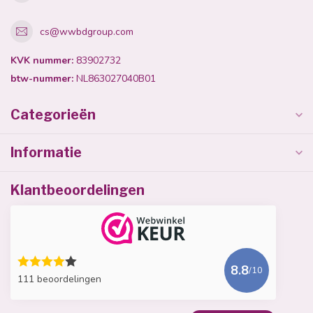
cs@wwbdgroup.com
KVK nummer:
83902732
btw-nummer:
NL863027040B01
Categorieën
Informatie
Klantbeoordelingen
8.8
/10
111 beoordelingen