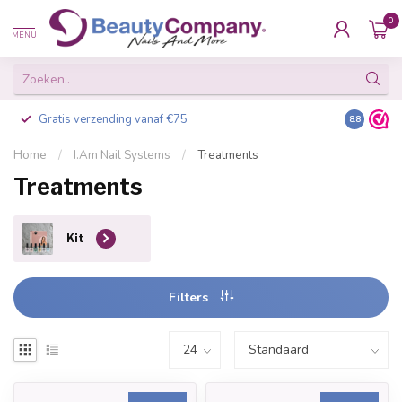
0
MENU
Besteld voor 16:00, vandaag verzonden
8.8
Home
/
I.Am Nail Systems
/
Treatments
Treatments
Kit
Filters