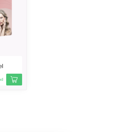
el
ad