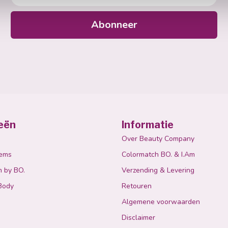
Abonneer
eën
Informatie
Over Beauty Company
tems
Colormatch BO. & I.Am
n by BO.
Verzending & Levering
Body
Retouren
Algemene voorwaarden
Disclaimer