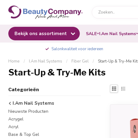
Bekijk ons assortiment
SALE
I.Am Nail Systems
Salonkwaliteit voor iedereen
Home
/
I.Am Nail Systems
/
Fiber Gel
/
Start-Up & Try-Me Kit
Start-Up & Try-Me Kits
Categorieën
I.Am Nail Systems
Nieuwste Producten
Acrygel
Acryl
Base & Top Gel