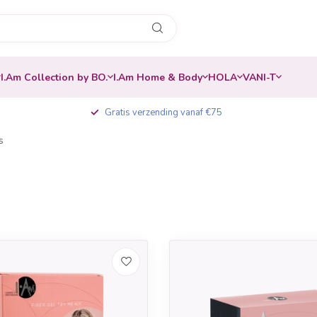
I.Am Collection by BO.
I.Am Home & Body
HOLA
VANI-T
Gratis verzending vanaf €75
s