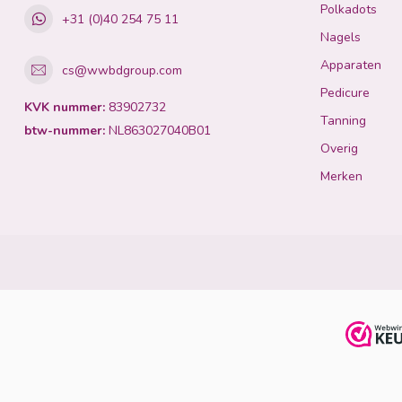
Polkadots
+31 (0)40 254 75 11
Nagels
Apparaten
cs@wwbdgroup.com
Pedicure
KVK nummer:
83902732
Tanning
btw-nummer:
NL863027040B01
Overig
Merken