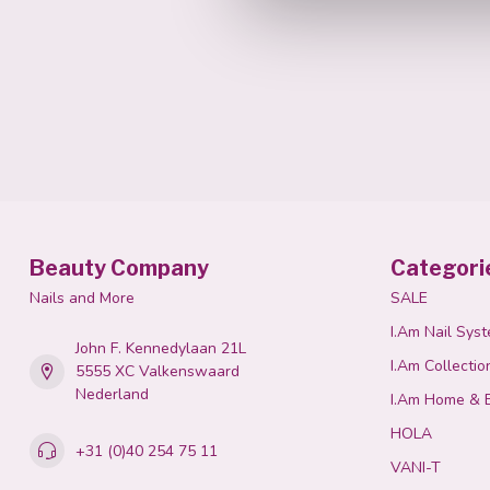
Beauty Company
Categori
Nails and More
SALE
I.Am Nail Sys
John F. Kennedylaan 21L
I.Am Collectio
5555 XC Valkenswaard
Nederland
I.Am Home & 
HOLA
+31 (0)40 254 75 11
VANI-T