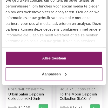
We gebruiken cookies om content en advertenties te
HOLA NAIL COSMETICA
HOLA NAIL COSMETICA
personaliseren, om functies voor social media te bieden
Bedazzled Gelpolish
Dance All Night
Collection (6x10ml)
Gelpolish Collection
en om ons websiteverkeer te analyseren. Ook delen we
(6x10ml)
informatie over uw gebruik van onze site met onze
€17,50
€17,50
partners voor social media, adverteren en analyse. Deze
€39,95
€39,95
Op voorraad
Op voorraad
partners kunnen deze gegevens combineren met andere
informatie die u aan ze heeft verstrekt of die ze hebben
verzameld op basis van uw gebruik van hun services.
-56%
-56%
Alles toestaan
Aanpassen
HOLA NAIL COSMETICA
HOLA NAIL COSMETICA
Urban Safari Gelpolish
To The Moon Gelpolish
Collection (6x10ml)
Collection (6x10ml)
€17,50
€17,50
€39,95
€39,95