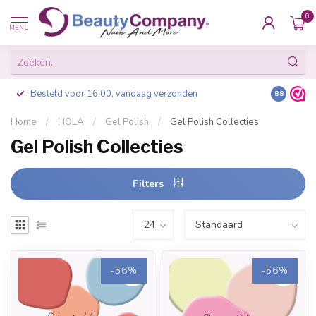
0
MENU
Besteld voor 16:00, vandaag verzonden
8.8
Home
/
HOLA
/
Gel Polish
/
Gel Polish Collecties
Gel Polish Collecties
Filters
-56%
-56%