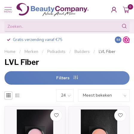
0
MENU
Gratis verzending vanaf €75
Besteld v
8.8
Home
/
Merken
/
Polkadots
/
Builders
/
LVL Fiber
LVL Fiber
Filters