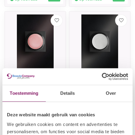
POLKADOTS
POLKADOTS
LVL Fiber Sparkling
LVL Fiber Sparkling
Rose 30g
White 30g
Toestemming
Details
Over
€42,34
€42,34
Niet op voorraad
Op voorraad
Deze website maakt gebruik van cookies
We gebruiken cookies om content en advertenties te
personaliseren, om functies voor social media te bieden