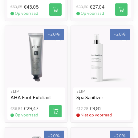
€43,08
€27,04
€53,85
€33,80
Op voorraad
Op voorraad
-20%
-20%
ELIM
ELIM
AHA Foot Exfoliant
Spa Sanitizer
€29,47
€9,82
€36,84
€12,28
Op voorraad
Niet op voorraad
-20%
-20%