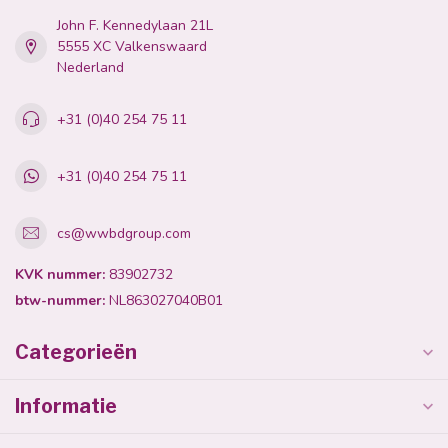
John F. Kennedylaan 21L
5555 XC Valkenswaard
Nederland
+31 (0)40 254 75 11
+31 (0)40 254 75 11
cs@wwbdgroup.com
KVK nummer:
83902732
btw-nummer:
NL863027040B01
Categorieën
Informatie