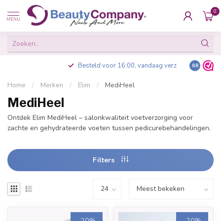
0
MENU
Besteld voor 16:00, vandaag verzonden
8.8
Home
/
Merken
/
Elim
/
MediHeel
MediHeel
Ontdek Elim MediHeel – salonkwaliteit voetverzorging voor
zachte en gehydrateerde voeten tussen pedicurebehandelingen.
Filters
-20%
-20%