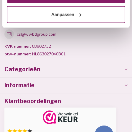
+31 (0)40 254 75 11
Aanpassen
+31 (0)40 254 75 11
cs@wwbdgroup.com
KVK nummer:
83902732
btw-nummer:
NL863027040B01
Categorieën
Informatie
Klantbeoordelingen