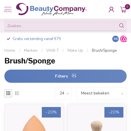
0
MENU
Gratis verzending vanaf €75
Besteld v
8.8
Home
/
Merken
/
VANI-T
/
Make Up
/
Brush/Sponge
Brush/Sponge
Filters
-20%
-20%