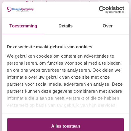
Blijf op de hoogte over onze laatste acties
E-mailadres
Toestemming
Details
Over
Abonneer
Deze website maakt gebruik van cookies
We gebruiken cookies om content en advertenties te
personaliseren, om functies voor social media te bieden
en om ons websiteverkeer te analyseren. Ook delen we
informatie over uw gebruik van onze site met onze
Beauty Company
partners voor social media, adverteren en analyse. Deze
Nails and More
partners kunnen deze gegevens combineren met andere
informatie die u aan ze heeft verstrekt of die ze hebben
John F. Kennedylaan 21L
verzameld op basis van uw gebruik van hun services.
5555 XC Valkenswaard
Nederland
Alles toestaan