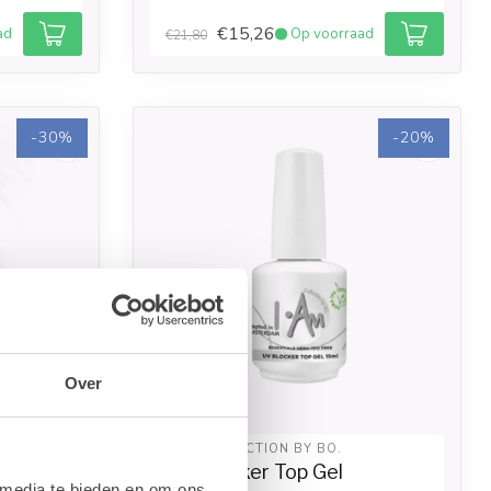
€15,26
ad
Op voorraad
€21,80
-30%
-20%
Over
I.AM COLLECTION BY BO.
Bird
UV Blocker Top Gel
 media te bieden en om ons