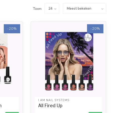
Toon:
-20%
-20%
I.AM NAIL SYSTEMS
h
All Fired Up