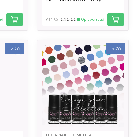
€10,00
ad
Op voorraad
€12,50
-20%
-50%
HOLA NAIL COSMETICA