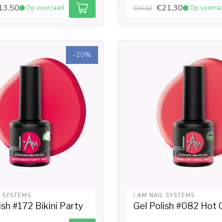
13,50
€21,30
Op voorraad
Op voorra
€26,62
-20%
L SYSTEMS
I.AM NAIL SYSTEMS
ish #172 Bikini Party
Gel Polish #082 Hot 