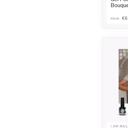
Bouqu
€6
€8,41
I.AM NAI