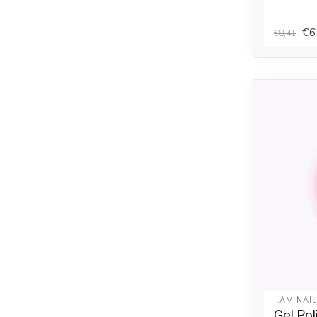
€6
€8,41
I.AM NAI
Gel Pol