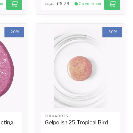
€6,73
ad
Op voorraad
€8,41
-20%
-30%
POLKADOTS
ecting
Gelpolish 25 Tropical Bird