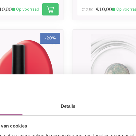
10,80
€10,00
Op voorraad
Op voorra
€12,50
-20%
Details
L SYSTEMS
POLKADOTS
 van cookies
ish #062 Coralline
Gelpolish 12 Paradis 
ent en advertenties te personaliseren, om functies voor social