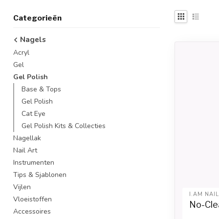
Categorieën
Nagels
Acryl
Gel
Gel Polish
Base & Tops
Gel Polish
Cat Eye
Gel Polish Kits & Collecties
Nagellak
Nail Art
Instrumenten
Tips & Sjablonen
Vijlen
I.AM NAI
Vloeistoffen
No-Clea
Accessoires