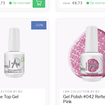
,73
€6,73
Op voorraad
Op voorra
€8,41
-20%
LECTION BY BO.
I.AM COLLECTION BY BO.
e Top Gel
Gel Polish #042 Refl
Pink