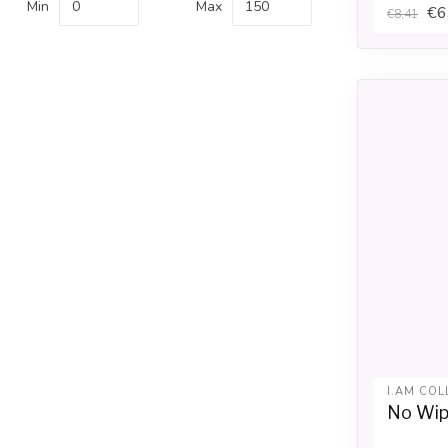
Min
Max
€6
€8,41
I.AM COL
No Wip