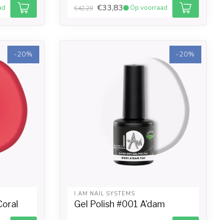
€33,83
ad
Op voorraad
€42,29
-20%
-20%
I.AM NAIL SYSTEMS
Coral
Gel Polish #001 A'dam