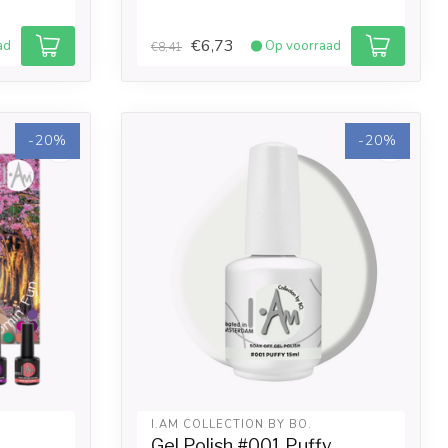
€6,73
ad
Op voorraad
€8,41
-20%
-20%
I.AM COLLECTION BY BO.
Gel Polish #001 Puffy