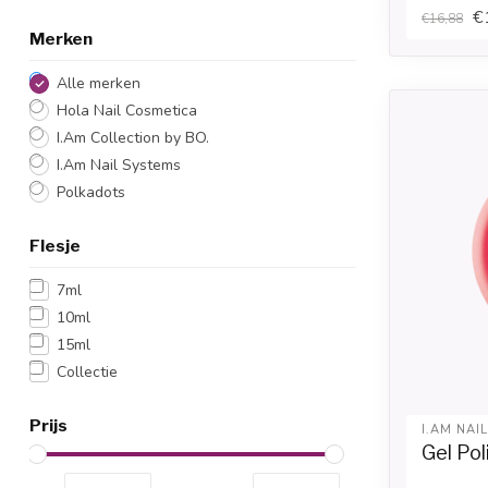
€
€16,88
Merken
Alle merken
Hola Nail Cosmetica
I.Am Collection by BO.
I.Am Nail Systems
Polkadots
Flesje
7ml
10ml
15ml
Collectie
Prijs
I.AM NAI
Gel Pol