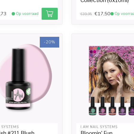
Collection (6x10ml)
,73
€17,50
Op voorraad
Op voorra
€39,95
-20%
L SYSTEMS
I.AM NAIL SYSTEMS
ish #211 Blush
Bloomin' Fun