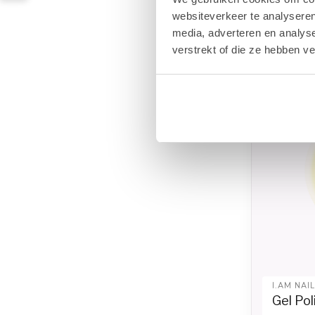
websiteverkeer te analyseren
€6
€8,41
media, adverteren en analys
verstrekt of die ze hebben v
I.AM NAI
Gel Po