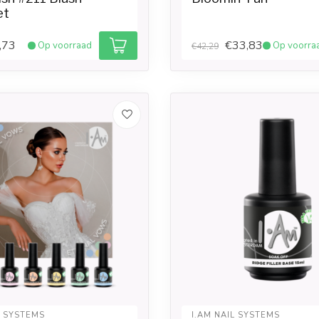
et
,73
€33,83
Op voorraad
Op voorra
€42,29
L SYSTEMS
I.AM NAIL SYSTEMS