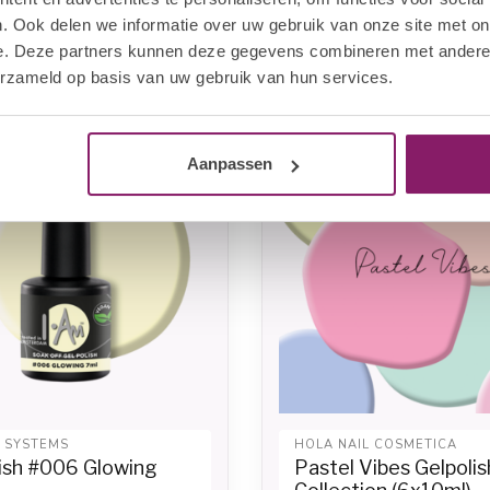
. Ook delen we informatie over uw gebruik van onze site met on
,73
€15,26
Op voorraad
Op voorra
€21,80
e. Deze partners kunnen deze gegevens combineren met andere i
erzameld op basis van uw gebruik van hun services.
-20%
Aanpassen
L SYSTEMS
HOLA NAIL COSMETICA
lish #006 Glowing
Pastel Vibes Gelpolis