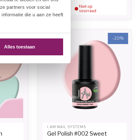
€13,50
Niet op
ze partners voor social
ad
voorraad
€10,80
nformatie die u aan ze heeft
-56%
-20%
Alles toestaan
I.AM NAIL SYSTEMS
h
Gel Polish #002 Sweet