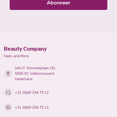
Abonneer
product van de vingernagel.
4.Verwijder indien nodig voorzichtig overtollige Gel
Polish met behulp van een Cuticle Pusher. Zorg ervoor
dat u de oppervlaktelagen van de natuurlijke
nagelplaat niet weg schraapt.
Beauty Company
Nails and More
John F. Kennedylaan 21L
5555 XC Valkenswaard
Nederland
+31 (0)40 254 75 11
+31 (0)40 254 75 11