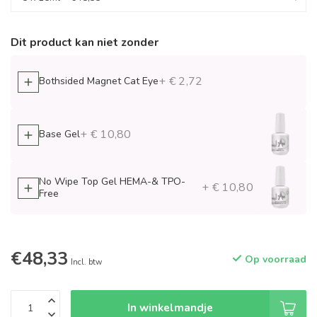
Dit product kan niet zonder
+ € 2,72
Bothsided Magnet Cat Eye
+ € 10,80
Base Gel
No Wipe Top Gel HEMA-& TPO-
+ € 10,80
Free
€48,33
Op voorraad
Incl. btw
In winkelmandje