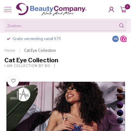
0
MENU
Gratis verzending vanaf €75
Besteld v
8.8
Home
/
Cat Eye Collection
Cat Eye Collection
I.AM COLLECTION BY BO.