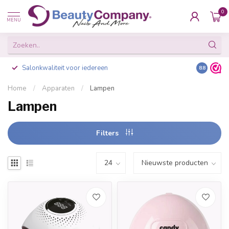
0
MENU
Salonkwaliteit voor iedereen
Gratis ve
8.8
Home
/
Apparaten
/
Lampen
Lampen
Filters