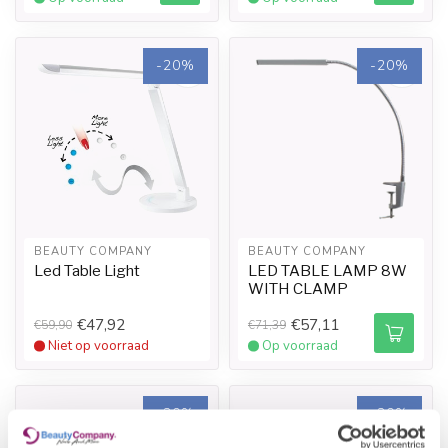
-20%
-20%
BEAUTY COMPANY
BEAUTY COMPANY
Led Table Light
LED TABLE LAMP 8W
WITH CLAMP
€47,92
€57,11
€59,90
€71,39
Niet op voorraad
Op voorraad
-20%
-20%