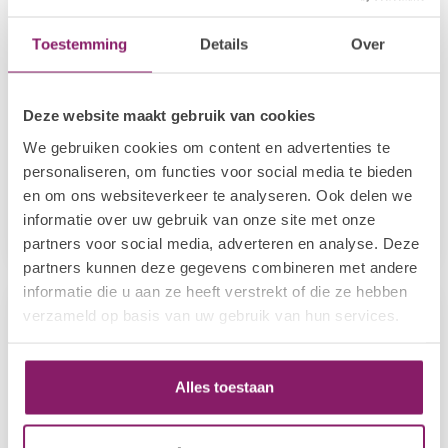
Toestemming
Details
Over
Deze website maakt gebruik van cookies
We gebruiken cookies om content en advertenties te
BEAUTY COMPANY
BEAUTY COMPANY
personaliseren, om functies voor social media te bieden
Powerful UV/LED Nagel
LED Tafel lamp met
Lamp
USB aansluiting
en om ons websiteverkeer te analyseren. Ook delen we
informatie over uw gebruik van onze site met onze
€173,27
€47,92
€216,59
€59,90
partners voor social media, adverteren en analyse. Deze
Op voorraad
Op voorraad
partners kunnen deze gegevens combineren met andere
informatie die u aan ze heeft verstrekt of die ze hebben
-20%
-20%
verzameld op basis van uw gebruik van hun services.
Alles toestaan