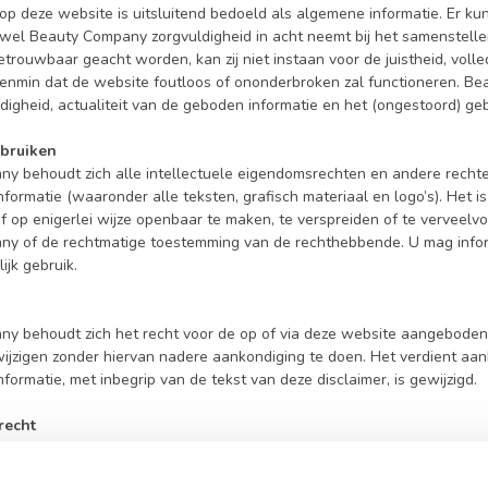
 op deze website is uitsluitend bedoeld als algemene informatie. Er 
wel Beauty Company zorgvuldigheid in acht neemt bij het samenstell
trouwbaar geacht worden, kan zij niet instaan voor de juistheid, voll
enmin dat de website foutloos of ononderbroken zal functioneren. Bea
ledigheid, actualiteit van de geboden informatie en het (ongestoord) ge
ebruiken
y behoudt zich alle intellectuele eigendomsrechten en andere rechten
ormatie (waaronder alle teksten, grafisch materiaal en logo’s). Het is
 op enigerlei wijze openbaar te maken, te verspreiden of te verveelv
y of de rechtmatige toestemming van de rechthebbende. U mag infor
ijk gebruik.
y behoudt zich het recht voor de op of via deze website aangeboden in
 wijzigen zonder hiervan nadere aankondiging te doen. Het verdient aa
ormatie, met inbegrip van de tekst van deze disclaimer, is gewijzigd.
recht
e en de disclaimer is het Nederlands recht van toepassing. Alle gesch
legd aan de bevoegde rechter in Nederland.