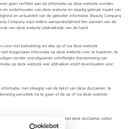
kunnen geen rechten aan de informatie op deze website worden
en en onderhouden van deze website en daarbij gebruik maakt van
edigheid en actualiteit van de geboden informatie. Beauty Company
uty Company wijst iedere aansprakelijkheid ten aanzien van de
bruik van deze website uitdrukkelijk van de hand.
 voor met betrekking tot alle op of via deze website
 niet toegestaan informatie op deze website over te kopiëren, te
oudigen zonder voorafgaande schriftelijke toestemming van
matie op deze website wel afdrukken en/of downloaden voor
formatie, met inbegrip van de tekst van deze disclaimer, te
nbeveling periodiek na te gaan of de op of via deze website
illen uit hoofde van of in verband met deze disclaimer zullen