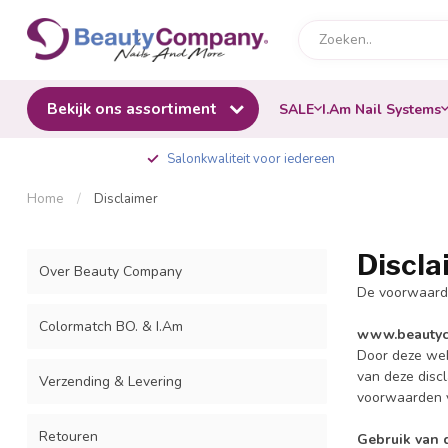
Bekijk ons assortiment
SALE
I.Am Nail Systems
Salonkwaliteit voor iedereen
Home
/
Disclaimer
Discla
Over Beauty Company
De voorwaarde
Colormatch BO. & I.Am
www.beautyc
Door deze web
van deze disc
Verzending & Levering
voorwaarden 
Retouren
Gebruik van 