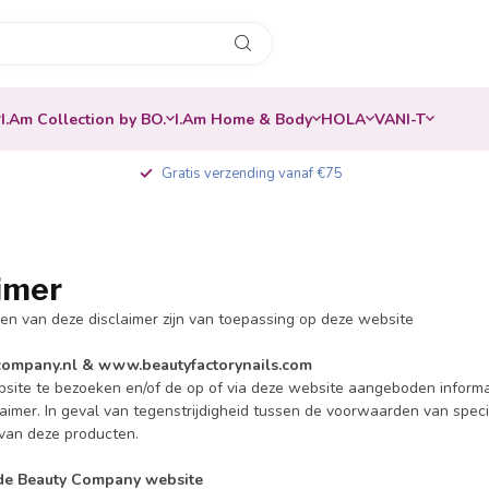
I.Am Collection by BO.
I.Am Home & Body
HOLA
VANI-T
Gratis verzending vanaf €75
imer
n van deze disclaimer zijn van toepassing op deze website
ompany.nl & www.beautyfactorynails.com
site te bezoeken en/of de op of via deze website aangeboden informati
laimer. In geval van tegenstrijdigheid tussen de voorwaarden van spec
van deze producten.
de Beauty Company website