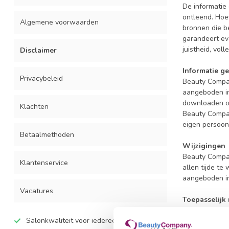
De informatie
ontleend. Hoe
Algemene voorwaarden
bronnen die be
garandeert ev
juistheid, vol
Disclaimer
Informatie g
Privacybeleid
Beauty Compan
aangeboden inf
downloaden of
Klachten
Beauty Compan
eigen persoonl
Betaalmethoden
Wijzigingen
Beauty Compan
Klantenservice
allen tijde te
aangeboden inf
Vacatures
Toepasselijk 
Op deze websit
Salonkwaliteit voor iedereen
worden voorge