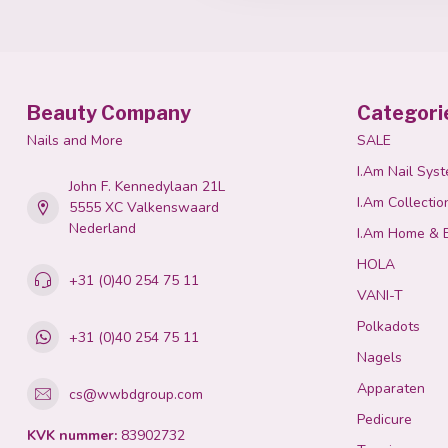
Beauty Company
Categori
Nails and More
SALE
I.Am Nail Sys
John F. Kennedylaan 21L
I.Am Collectio
5555 XC Valkenswaard
Nederland
I.Am Home & 
HOLA
+31 (0)40 254 75 11
VANI-T
Polkadots
+31 (0)40 254 75 11
Nagels
Apparaten
cs@wwbdgroup.com
Pedicure
KVK nummer:
83902732