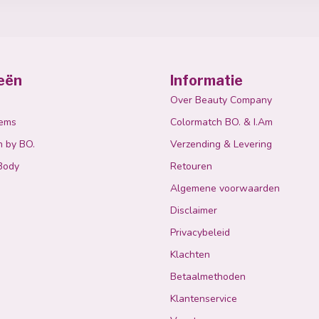
eën
Informatie
Over Beauty Company
tems
Colormatch BO. & I.Am
n by BO.
Verzending & Levering
Body
Retouren
Algemene voorwaarden
Disclaimer
Privacybeleid
Klachten
Betaalmethoden
Klantenservice