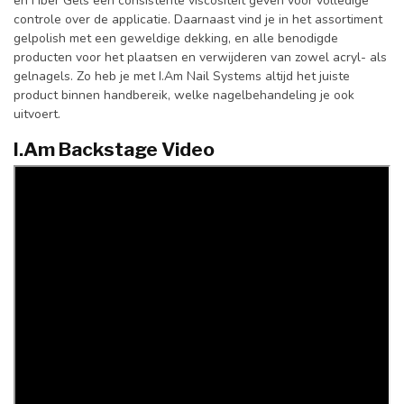
en Fiber Gels een consistente viscositeit geven voor volledige
controle over de applicatie. Daarnaast vind je in het assortiment
gelpolish met een geweldige dekking, en alle benodigde
producten voor het plaatsen en verwijderen van zowel acryl- als
gelnagels. Zo heb je met I.Am Nail Systems altijd het juiste
product binnen handbereik, welke nagelbehandeling je ook
uitvoert.
I.Am Backstage Video