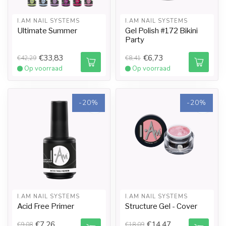
I.AM NAIL SYSTEMS
I.AM NAIL SYSTEMS
Ultimate Summer
Gel Polish #172 Bikini
Party
€33,83
€6,73
€42,29
€8,41
Op voorraad
Op voorraad
-20%
-20%
I.AM NAIL SYSTEMS
I.AM NAIL SYSTEMS
Acid Free Primer
Structure Gel - Cover
€7,26
€14,47
€9,08
€18,09