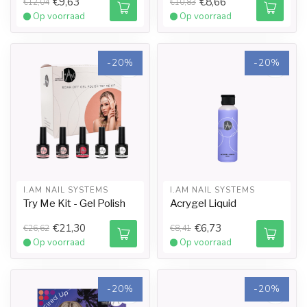
€9,63
€8,66
€12,04
€10,83
Op voorraad
Op voorraad
-20%
-20%
I.AM NAIL SYSTEMS
I.AM NAIL SYSTEMS
Try Me Kit - Gel Polish
Acrygel Liquid
€21,30
€6,73
€26,62
€8,41
Op voorraad
Op voorraad
-20%
-20%