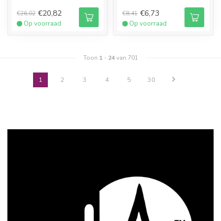
€20,82
€6,73
€26,02
€8,41
Op voorraad
Op voorraad
Toon
1
-
24
van 701
1
2
3
4
5
30