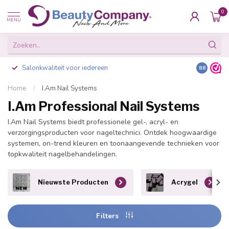
0
MENU
Salonkwaliteit voor iedereen
Gratis ve
8.8
Home
/
I.Am Nail Systems
I.Am Professional Nail Systems
I.Am Nail Systems biedt professionele gel-, acryl- en
verzorgingsproducten voor nageltechnici. Ontdek hoogwaardige
systemen, on-trend kleuren en toonaangevende technieken voor
topkwaliteit nagelbehandelingen.
Nieuwste Producten
Acrygel
Filters