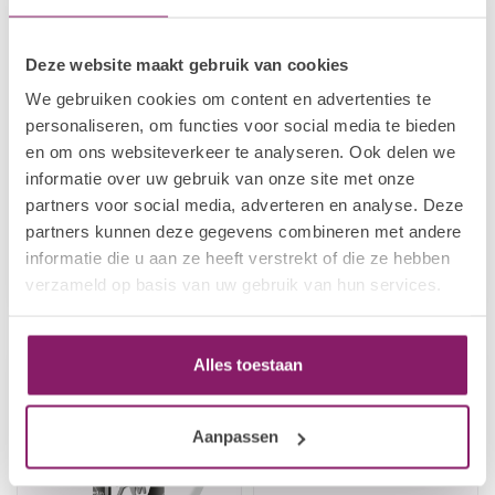
Deze website maakt gebruik van cookies
We gebruiken cookies om content en advertenties te
personaliseren, om functies voor social media te bieden
en om ons websiteverkeer te analyseren. Ook delen we
informatie over uw gebruik van onze site met onze
I.AM NAIL SYSTEMS
I.AM NAIL SYSTEMS
partners voor social media, adverteren en analyse. Deze
Brush Builder - Soft
Monomer - Tempo
Blush
partners kunnen deze gegevens combineren met andere
informatie die u aan ze heeft verstrekt of die ze hebben
€14,47
€9,63
€18,09
€12,04
verzameld op basis van uw gebruik van hun services.
Op voorraad
Op voorraad
Alles toestaan
-20%
-20%
Aanpassen