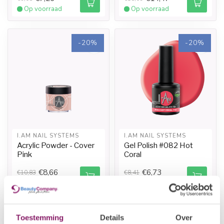
Op voorraad
Op voorraad
-20%
-20%
I.AM NAIL SYSTEMS
I.AM NAIL SYSTEMS
Acrylic Powder - Cover
Gel Polish #082 Hot
Pink
Coral
€8,66
€6,73
€10,83
€8,41
Op voorraad
Op voorraad
-20%
-20%
Toestemming
Details
Over