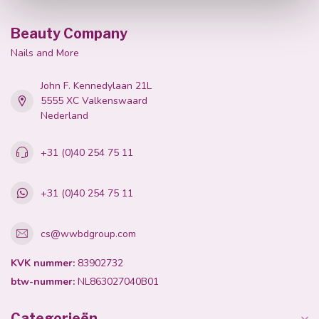
Beauty Company
Nails and More
John F. Kennedylaan 21L
5555 XC Valkenswaard
Nederland
+31 (0)40 254 75 11
+31 (0)40 254 75 11
cs@wwbdgroup.com
KVK nummer:
83902732
btw-nummer:
NL863027040B01
Categorieën