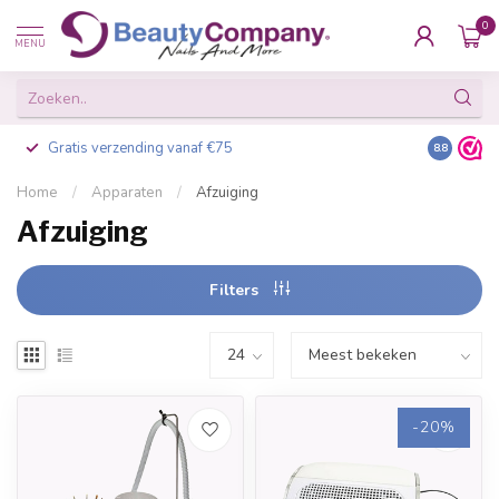
0
MENU
Gratis verzending vanaf €75
Besteld v
8.8
Home
/
Apparaten
/
Afzuiging
Afzuiging
Filters
-20%