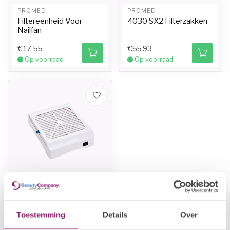
PROMED
PROMED
Filtereenheid Voor
4030 SX2 Filterzakken
Nailfan
€17,55
€55,93
Op voorraad
Op voorraad
PROMED
NailFan Mini
Toestemming
Details
Over
€46,91
Niet op voorraad