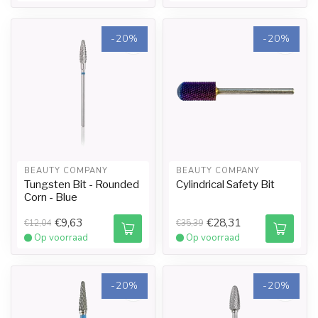
-20%
-20%
BEAUTY COMPANY
BEAUTY COMPANY
Tungsten Bit - Rounded
Cylindrical Safety Bit
Corn - Blue
€9,63
€28,31
€12,04
€35,39
Op voorraad
Op voorraad
-20%
-20%