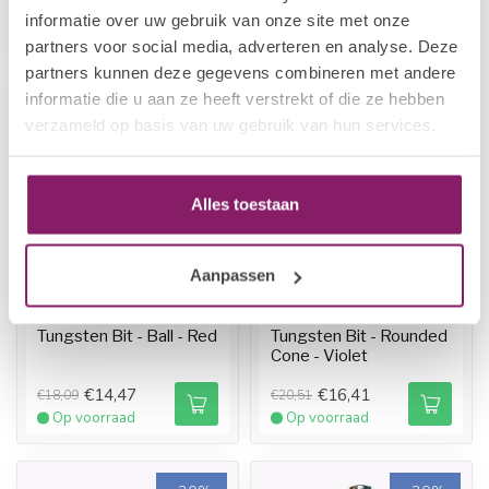
€9,63
€14,47
€12,04
€18,09
informatie over uw gebruik van onze site met onze
Op voorraad
Op voorraad
partners voor social media, adverteren en analyse. Deze
partners kunnen deze gegevens combineren met andere
informatie die u aan ze heeft verstrekt of die ze hebben
-20%
-20%
verzameld op basis van uw gebruik van hun services.
Alles toestaan
Aanpassen
BEAUTY COMPANY
BEAUTY COMPANY
Tungsten Bit - Ball - Red
Tungsten Bit - Rounded
Cone - Violet
€14,47
€16,41
€18,09
€20,51
Op voorraad
Op voorraad