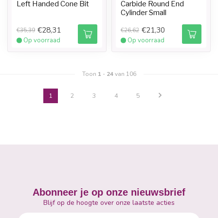
Left Handed Cone Bit
Carbide Round End
Cylinder Small
€28,31
€21,30
€35,39
€26,62
Op voorraad
Op voorraad
Toon
1
-
24
van 106
1
2
3
4
5
Abonneer je op onze nieuwsbrief
Blijf op de hoogte over onze laatste acties