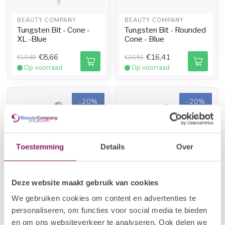
BEAUTY COMPANY
BEAUTY COMPANY
Tungsten Bit - Cone -
Tungsten Bit - Rounded
XL -Blue
Cone - Blue
€8,66
€16,41
€10,83
€20,51
Op voorraad
Op voorraad
-20%
-20%
Toestemming
Details
Over
Deze website maakt gebruik van cookies
BEAUTY COMPANY
BEAUTY COMPANY
We gebruiken cookies om content en advertenties te
Tungsten Bit - Cylinder -
Tungsten Bit - Ball -
personaliseren, om functies voor social media te bieden
Blue
Blue
en om ons websiteverkeer te analyseren. Ook delen we