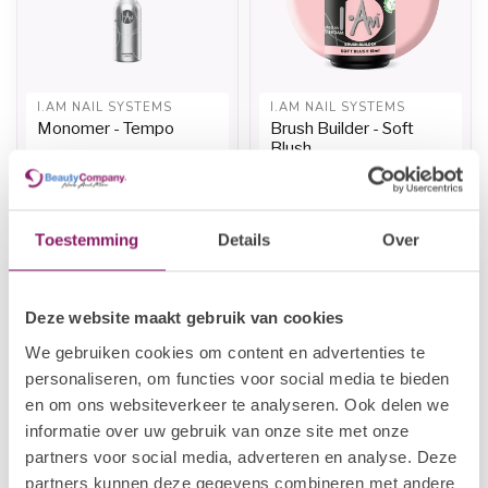
I.AM NAIL SYSTEMS
I.AM NAIL SYSTEMS
Monomer - Tempo
Brush Builder - Soft
Blush
€9,63
€14,47
€12,04
€18,09
Op voorraad
Op voorraad
Toestemming
Details
Over
-20%
-20%
Deze website maakt gebruik van cookies
We gebruiken cookies om content en advertenties te
personaliseren, om functies voor social media te bieden
en om ons websiteverkeer te analyseren. Ook delen we
informatie over uw gebruik van onze site met onze
partners voor social media, adverteren en analyse. Deze
partners kunnen deze gegevens combineren met andere
I.AM NAIL SYSTEMS
I.AM NAIL SYSTEMS