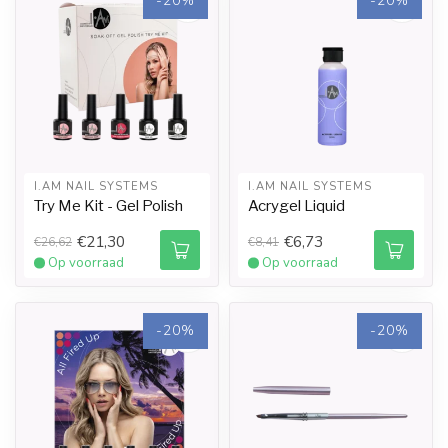
-20%
-20%
I.AM NAIL SYSTEMS
I.AM NAIL SYSTEMS
Try Me Kit - Gel Polish
Acrygel Liquid
€21,30
€6,73
€26,62
€8,41
Op voorraad
Op voorraad
-20%
-20%