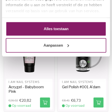
Rubber Base - Clearly
Flow Gel - Nude
informatie die u aan ze heeft verstrekt of die ze hebben
verzameld op basis van uw gebruik van hun services.
€13,50
€14,47
€16,88
€18,09
Op voorraad
Op voorraad
Alles toestaan
-20%
-20%
Aanpassen
I.AM NAIL SYSTEMS
I.AM NAIL SYSTEMS
Acrygel - Babyboom
Gel Polish #001 A'dam
Pink
€20,82
€6,73
€26,02
€8,41
Op voorraad
Op voorraad