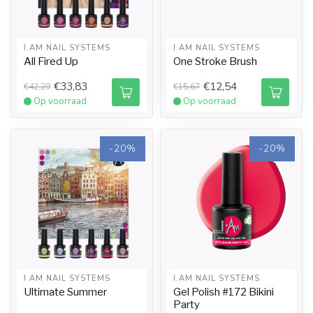
I.AM NAIL SYSTEMS
I.AM NAIL SYSTEMS
All Fired Up
One Stroke Brush
€33,83
€12,54
€42,29
€15,67
Op voorraad
Op voorraad
-20%
-20%
I.AM NAIL SYSTEMS
I.AM NAIL SYSTEMS
Ultimate Summer
Gel Polish #172 Bikini
Party