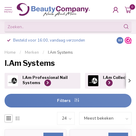
0
MENU
Besteld voor 16:00, vandaag verzonden
8.8
Home
/
Merken
/
I.Am Systems
I.Am Systems
I.Am Professional Nail
I.Am Collection 
Systems
Filters