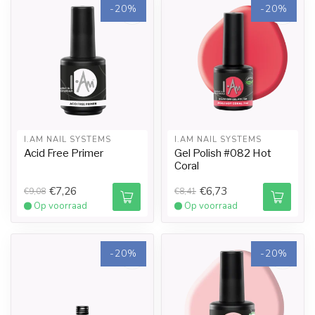
-20%
-20%
I.AM NAIL SYSTEMS
I.AM NAIL SYSTEMS
Acid Free Primer
Gel Polish #082 Hot
Coral
€7,26
€6,73
€9,08
€8,41
Op voorraad
Op voorraad
-20%
-20%