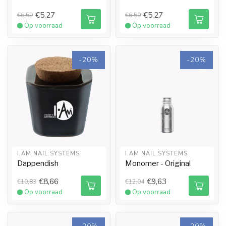
€5,27
€5,27
€6,59
€6,59
Op voorraad
Op voorraad
-20%
-20%
I.AM NAIL SYSTEMS
I.AM NAIL SYSTEMS
Dappendish
Monomer - Original
€8,66
€9,63
€10,83
€12,04
Op voorraad
Op voorraad