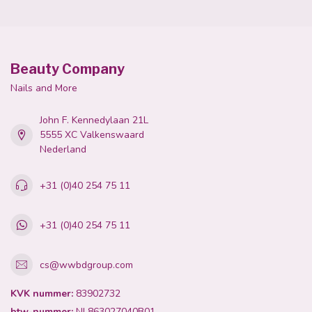
Beauty Company
Nails and More
John F. Kennedylaan 21L
5555 XC Valkenswaard
Nederland
+31 (0)40 254 75 11
+31 (0)40 254 75 11
cs@wwbdgroup.com
KVK nummer:
83902732
btw-nummer:
NL863027040B01