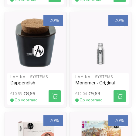
Op voorraad
Op voorraad
-20%
-20%
I.AM NAIL SYSTEMS
I.AM NAIL SYSTEMS
Dappendish
Monomer - Original
€8,66
€9,63
€10,83
€12,04
Op voorraad
Op voorraad
-20%
-20%