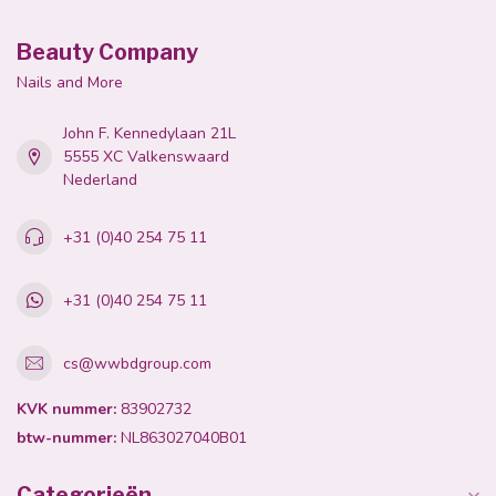
Beauty Company
Nails and More
John F. Kennedylaan 21L
5555 XC Valkenswaard
Nederland
+31 (0)40 254 75 11
+31 (0)40 254 75 11
cs@wwbdgroup.com
KVK nummer:
83902732
btw-nummer:
NL863027040B01
Categorieën