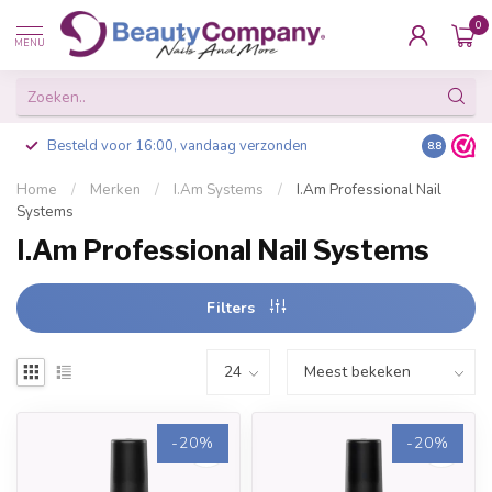
0
MENU
Besteld voor 16:00, vandaag verzonden
8.8
Home
/
Merken
/
I.Am Systems
/
I.Am Professional Nail
Systems
I.Am Professional Nail Systems
Filters
-20%
-20%