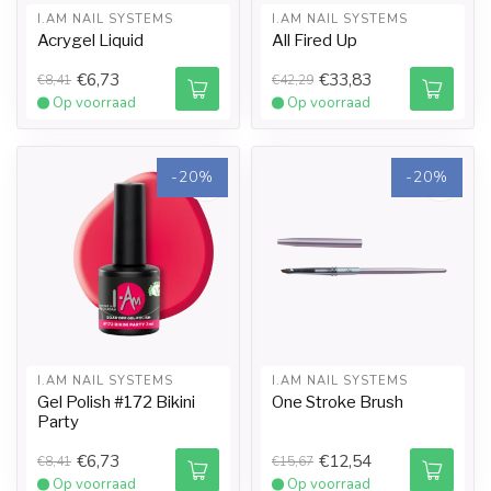
I.AM NAIL SYSTEMS
I.AM NAIL SYSTEMS
Acrygel Liquid
All Fired Up
€6,73
€33,83
€8,41
€42,29
Op voorraad
Op voorraad
-20%
-20%
I.AM NAIL SYSTEMS
I.AM NAIL SYSTEMS
Gel Polish #172 Bikini
One Stroke Brush
Party
€6,73
€12,54
€8,41
€15,67
Op voorraad
Op voorraad