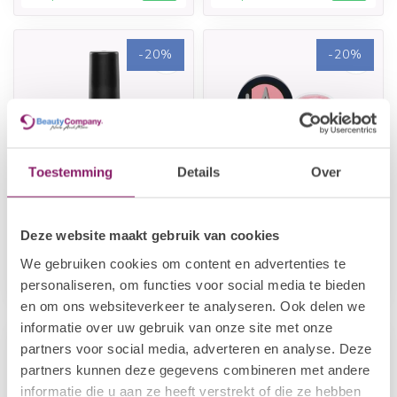
-20%
-20%
Toestemming
Details
Over
I.AM NAIL SYSTEMS
I.AM NAIL SYSTEMS
Deze website maakt gebruik van cookies
Acid Free Primer
Structure Gel - Cover
We gebruiken cookies om content en advertenties te
€7,26
€14,47
€9,08
€18,09
personaliseren, om functies voor social media te bieden
Op voorraad
Op voorraad
en om ons websiteverkeer te analyseren. Ook delen we
informatie over uw gebruik van onze site met onze
-20%
-20%
partners voor social media, adverteren en analyse. Deze
partners kunnen deze gegevens combineren met andere
informatie die u aan ze heeft verstrekt of die ze hebben