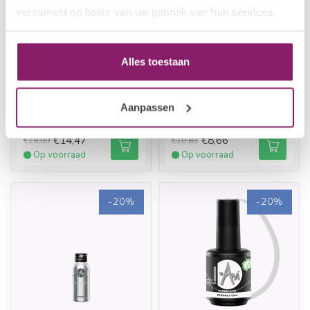
verzameld op basis van uw gebruik van hun services.
Alles toestaan
I.AM NAIL SYSTEMS
I.AM NAIL SYSTEMS
Brush Builder - Soft
Acrylic Powder - Cover
Aanpassen
Blush
Pink
€14,47
€8,66
€18,09
€10,83
Op voorraad
Op voorraad
-20%
-20%