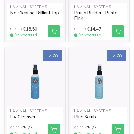
I.AM NAIL SYSTEMS
I.AM NAIL SYSTEMS
No-Cleanse Brilliant Top
Brush Builder - Pastel
Pink
€13,50
€14,47
€16,88
€18,09
Op voorraad
Op voorraad
-20%
-20%
I.AM NAIL SYSTEMS
I.AM NAIL SYSTEMS
UV Cleanser
Blue Scrub
€5,27
€5,27
€6,59
€6,59