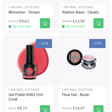
I.AM NAIL SYSTEMS
I.AM NAIL SYSTEMS
Monomer - Tempo
Rubber Base - Clearly
€9,63
€13,50
€12,04
€16,88
Op voorraad
Op voorraad
-20%
-20%
I.AM NAIL SYSTEMS
I.AM NAIL SYSTEMS
Gel Polish #082 Hot
Flow Gel - Nude
Coral
€6,73
€14,47
€8,41
€18,09