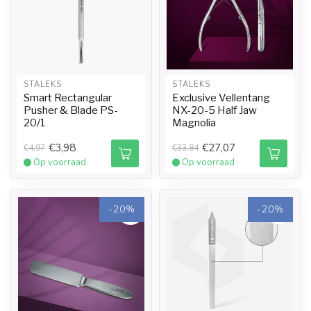
STALEKS
STALEKS
Smart Rectangular
Exclusive Vellentang
Pusher & Blade PS-
NX-20-5 Half Jaw
20/1
Magnolia
€3,98
€27,07
€4,97
€33,84
Op voorraad
Op voorraad
-20%
-20%