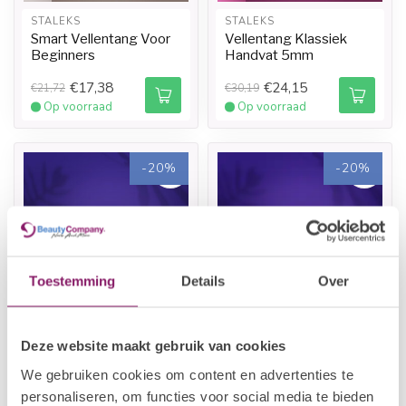
STALEKS
STALEKS
Smart Vellentang Voor
Vellentang Klassiek
Beginners
Handvat 5mm
€17,38
€24,15
€21,72
€30,19
Op voorraad
Op voorraad
-20%
-20%
Toestemming
Details
Over
STALEKS
STALEKS
Deze website maakt gebruik van cookies
Pododisc Pro L 25mm
Pododisc Plastic Base
Set - S 15mm
We gebruiken cookies om content en advertenties te
personaliseren, om functies voor social media te bieden
€12,54
€10,22
€15,67
€12,77