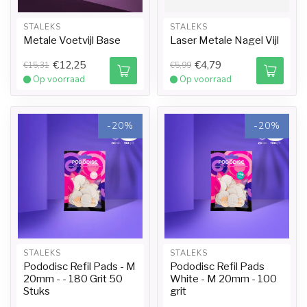
STALEKS
STALEKS
Metale Voetvijl Base
Laser Metale Nagel Vijl
€12,25
€4,79
€15,31
€5,99
Op voorraad
Op voorraad
-20%
-20%
STALEKS
STALEKS
Pododisc Refil Pads - M
Pododisc Refil Pads
20mm - - 180 Grit 50
White - M 20mm - 100
Stuks
grit