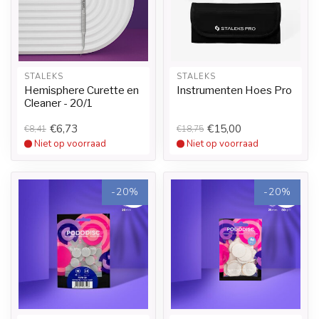
STALEKS
STALEKS
Hemisphere Curette en
Instrumenten Hoes Pro
Cleaner - 20/1
€6,73
€15,00
€8,41
€18,75
Niet op voorraad
Niet op voorraad
-20%
-20%