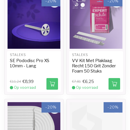
-20%
-20%
STALEKS
STALEKS
SE Pododisc Pro XS
VV Kit Met Plaklaag
10mm - Lang
Recht 150 Grit Zonder
Foam 50 Stuks
€8,99
€6,25
€11,24
€7,81
Op voorraad
Op voorraad
-20%
-20%