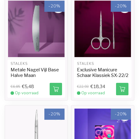
-20%
-20%
STALEKS
STALEKS
Metale Nagel Vijl Base
Exclusive Manicure
Halve Maan
Schaar Klassiek SX-22/2
€5,48
€18,34
€6,85
€22,93
Op voorraad
Op voorraad
-20%
-20%