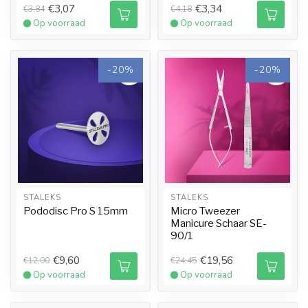
€3,07
€3,34
€3,84
€4,18
Op voorraad
Op voorraad
-20%
-20%
STALEKS
STALEKS
Pododisc Pro S 15mm
Micro Tweezer
Manicure Schaar SE-
90/1
€9,60
€19,56
€12,00
€24,45
Op voorraad
Op voorraad