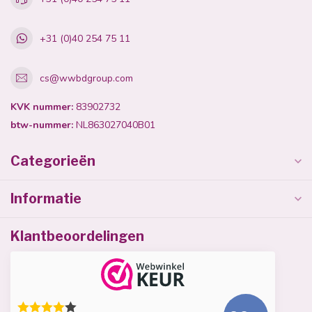
+31 (0)40 254 75 11
cs@wwbdgroup.com
KVK nummer:
83902732
btw-nummer:
NL863027040B01
Categorieën
Informatie
Klantbeoordelingen