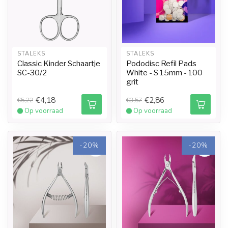
STALEKS
STALEKS
Classic Kinder Schaartje
Pododisc Refil Pads
SC-30/2
White - S 15mm - 100
grit
€4,18
€2,86
€5,22
€3,57
Op voorraad
Op voorraad
-20%
-20%