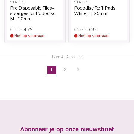
STALEKS
STALEKS
Pro Disposable Files-
Pododisc Refil Pads
sponges for Pododisc
White - L 25mm
M - 20mm
€4,79
€3,82
€5,99
€4,78
Niet op voorraad
Niet op voorraad
Toon
1
-
24
van 44
1
2
Abonneer je op onze nieuwsbrief