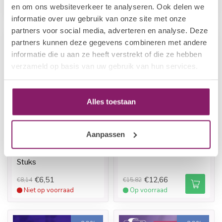
en om ons websiteverkeer te analyseren. Ook delen we
Op voorraad
Op voorraad
informatie over uw gebruik van onze site met onze
partners voor social media, adverteren en analyse. Deze
partners kunnen deze gegevens combineren met andere
-20%
-20%
informatie die u aan ze heeft verstrekt of die ze hebben
verzameld op basis van uw gebruik van hun services.
Alles toestaan
Aanpassen
STALEKS
STALEKS
VV Kit - Halve Maan
VV Rol Donut 180 Grit
240 Grit Met Foam 30
8m
Stuks
€6,51
€12,66
€8,14
€15,82
Niet op voorraad
Op voorraad