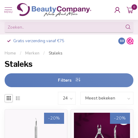
0
MENU
Gratis verzending vanaf €75
Besteld v
8.8
Home
/
Merken
/
Staleks
Staleks
Filters
-20%
-20%