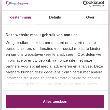
E-mailadres
Abonneer
Toestemming
Details
Over
Deze website maakt gebruik van cookies
We gebruiken cookies om content en advertenties te
personaliseren, om functies voor social media te bieden
en om ons websiteverkeer te analyseren. Ook delen we
Beauty Company
informatie over uw gebruik van onze site met onze
partners voor social media, adverteren en analyse. Deze
Nails and More
partners kunnen deze gegevens combineren met andere
informatie die u aan ze heeft verstrekt of die ze hebben
John F. Kennedylaan 21L
verzameld op basis van uw gebruik van hun services.
5555 XC Valkenswaard
Nederland
+31 (0)40 254 75 11
Alles toestaan