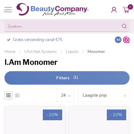
0
MENU
Gratis verzending vanaf €75
Besteld v
8.8
Home
/
I.Am Nail Systems
/
Liquids
/
Monomer
I.Am Monomer
Filters
-20%
-20%