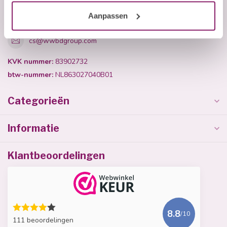
+31 (0)40 254 75 11
Aanpassen
cs@wwbdgroup.com
KVK nummer:
83902732
btw-nummer:
NL863027040B01
Categorieën
Informatie
Klantbeoordelingen
8.8
/10
111 beoordelingen