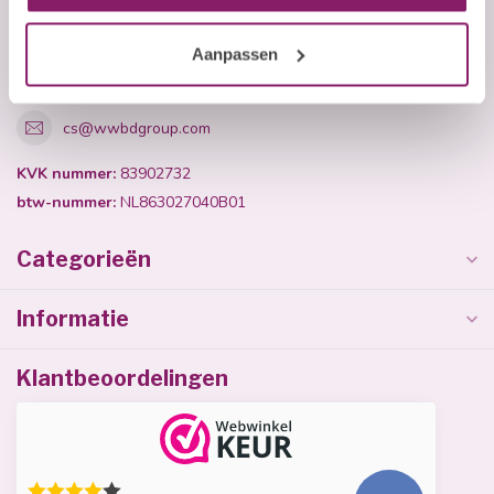
+31 (0)40 254 75 11
Aanpassen
+31 (0)40 254 75 11
cs@wwbdgroup.com
KVK nummer:
83902732
btw-nummer:
NL863027040B01
Categorieën
Informatie
Klantbeoordelingen