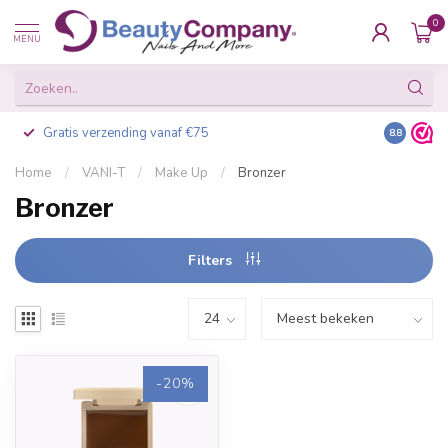
0
MENU
Gratis verzending vanaf €75
Besteld v
8.8
Home
/
VANI-T
/
Make Up
/
Bronzer
Bronzer
Filters
-20%