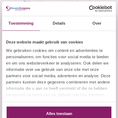
Blijf op de hoogte over onze laatste acties
E-mailadres
Toestemming
Details
Over
Abonneer
Deze website maakt gebruik van cookies
We gebruiken cookies om content en advertenties te
personaliseren, om functies voor social media te bieden
en om ons websiteverkeer te analyseren. Ook delen we
informatie over uw gebruik van onze site met onze
Beauty Company
partners voor social media, adverteren en analyse. Deze
Nails and More
partners kunnen deze gegevens combineren met andere
informatie die u aan ze heeft verstrekt of die ze hebben
John F. Kennedylaan 21L
verzameld op basis van uw gebruik van hun services.
5555 XC Valkenswaard
Nederland
Alles toestaan