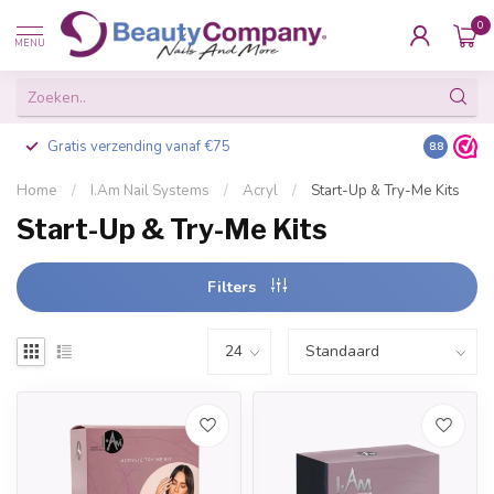
0
MENU
Gratis verzending vanaf €75
Besteld v
8.8
Home
/
I.Am Nail Systems
/
Acryl
/
Start-Up & Try-Me Kits
Start-Up & Try-Me Kits
Filters