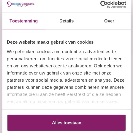
E-mailadres
Abonneer
Toestemming
Details
Over
Deze website maakt gebruik van cookies
We gebruiken cookies om content en advertenties te
personaliseren, om functies voor social media te bieden
en om ons websiteverkeer te analyseren. Ook delen we
Beauty Company
informatie over uw gebruik van onze site met onze
partners voor social media, adverteren en analyse. Deze
Nails and More
partners kunnen deze gegevens combineren met andere
informatie die u aan ze heeft verstrekt of die ze hebben
John F. Kennedylaan 21L
verzameld op basis van uw gebruik van hun services.
5555 XC Valkenswaard
Nederland
+31 (0)40 254 75 11
Alles toestaan