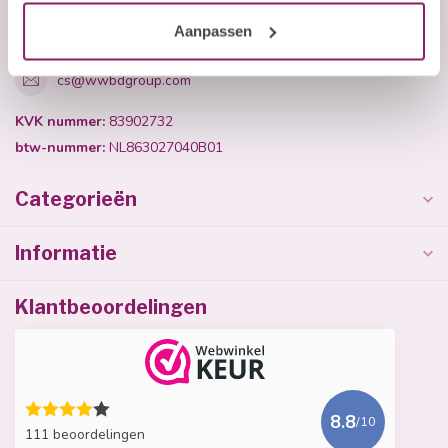
+31 (0)40 254 75 11
Aanpassen
cs@wwbdgroup.com
KVK nummer:
83902732
btw-nummer:
NL863027040B01
Categorieën
Informatie
Klantbeoordelingen
8.8
/10
111 beoordelingen