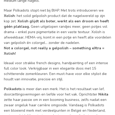
medium lange nagels.
Maar Polkadots stopt niet bij BIAP. Met trots introduceren we
Xolish
: het solid gelpolish product dat de nagelwereld op zijn
kop zet.
Xolish glijdt als boter, werkt als een droom en heeft
géén plaklaag.
Geen uitgelopen randjes meer, geen potjes vol
drama – enkel pure pigmentatie in een vaste textuur. Xolish is
afweekbaar, HEMA-vrij, komt in een potje en heeft alle voordelen
van gelpolish én colorgel... zonder de nadelen.
Not a colorgel, not really a gelpolish – something eXtra =
Xolish!
Ideaal voor strakke french designs, handpainting of een intense
full color look. Verkrijgbaar in een elegante doos met 15
schitterende zomerkleuren. Een must-have voor elke stylist die
houdt van innovatie, precisie en stijl.
Polkadots
is meer dan een merk. Het is het resultaat van lef,
doorzettingsvermogen en liefde voor het vak. Oprichtster
Nikita
zette haar passie om in een booming business, zelfs nadat een
zwaar ongeluk haar carrière omgooide. Vandaag is Polkadots
een bloeiend merk met verdeelpunten in België en Nederland,