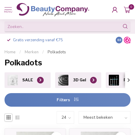
0
MENU
Gratis verzending vanaf €75
Besteld v
8.8
Home
/
Merken
/
Polkadots
Polkadots
SALE
3D Gel
Prep 
Filters