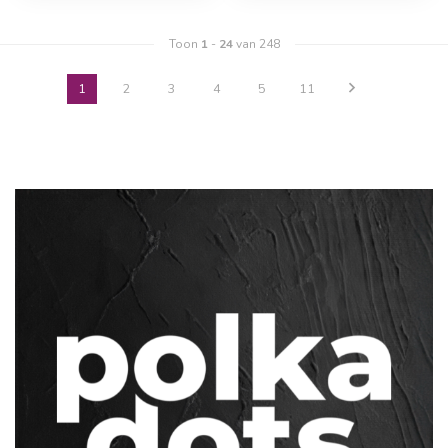
Toon
1
-
24
van 248
1
2
3
4
5
11