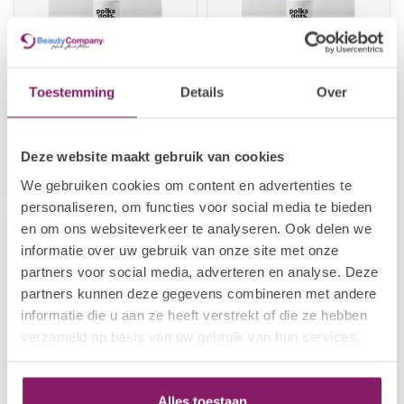
POLKADOTS
POLKADOTS
Toestemming
Details
Over
BIAP Clear HEMA
52 BIAP Himalaya
FREE
€24,19
€24,19
Deze website maakt gebruik van cookies
Op voorraad
Op voorraad
We gebruiken cookies om content en advertenties te
personaliseren, om functies voor social media te bieden
en om ons websiteverkeer te analyseren. Ook delen we
informatie over uw gebruik van onze site met onze
partners voor social media, adverteren en analyse. Deze
partners kunnen deze gegevens combineren met andere
informatie die u aan ze heeft verstrekt of die ze hebben
verzameld op basis van uw gebruik van hun services.
Alles toestaan
POLKADOTS
POLKADOTS