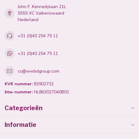
John F. Kennedylaan 21L
5555 XC Valkenswaard
Nederland
+31 (0)40 254 75 11
+31 (0)40 254 75 11
cs@wwbdgroup.com
KVK nummer:
83902732
btw-nummer:
NL863027040B01
Categorieën
Informatie