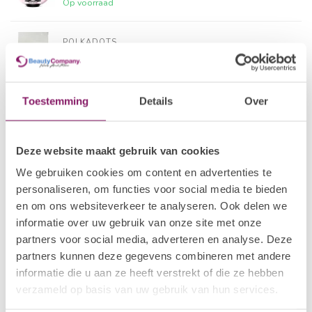
Op voorraad
POLKADOTS
28 BIAP Strawberry
€24,19
Op voorraad
Toestemming
Details
Over
I.AM NAIL SYSTEMS
€18,09
Brush Builder - Soft Blush
€14,47
Op voorraad
Deze website maakt gebruik van cookies
We gebruiken cookies om content en advertenties te
I.AM NAIL SYSTEMS
€18,09
Brush Builder - Nude
personaliseren, om functies voor social media te bieden
€14,47
Op voorraad
en om ons websiteverkeer te analyseren. Ook delen we
informatie over uw gebruik van onze site met onze
partners voor social media, adverteren en analyse. Deze
I.AM NAIL SYSTEMS
€18,09
Brush Builder - Shimmer Pink
partners kunnen deze gegevens combineren met andere
€14,47
Op voorraad
informatie die u aan ze heeft verstrekt of die ze hebben
verzameld op basis van uw gebruik van hun services.