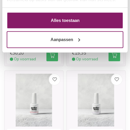
Alles toestaan
POLKADOTS
POLKADOTS
Aanpassen
PolkaDots 3D Gel
Acrylgel penseel
€30,20
€19,35
Op voorraad
Op voorraad