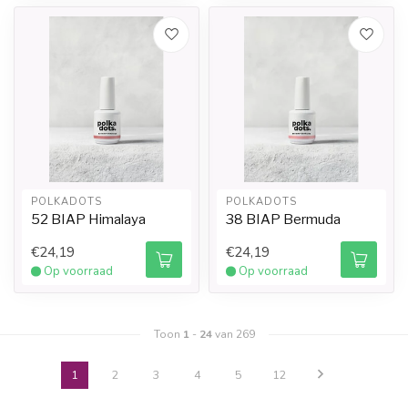
POLKADOTS
POLKADOTS
52 BIAP Himalaya
38 BIAP Bermuda
€24,19
€24,19
Op voorraad
Op voorraad
Toon
1
-
24
van 269
1
2
3
4
5
12