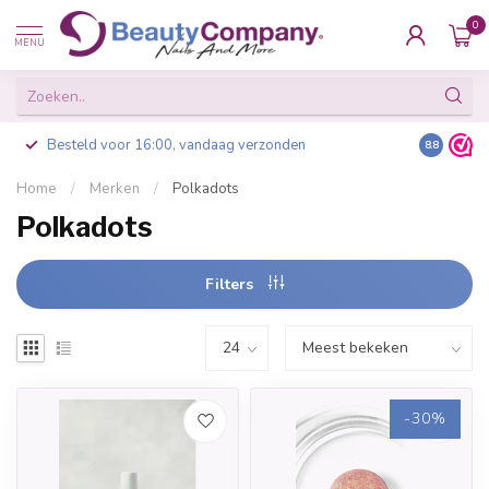
0
MENU
Besteld voor 16:00, vandaag verzonden
8.8
Home
/
Merken
/
Polkadots
Polkadots
Filters
-30%