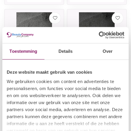
Toestemming
Details
Over
Deze website maakt gebruik van cookies
POLKADOTS
POLKADOTS
Gel penseel
Art liner
We gebruiken cookies om content en advertenties te
€19,35
€19,35
personaliseren, om functies voor social media te bieden
Op voorraad
Op voorraad
en om ons websiteverkeer te analyseren. Ook delen we
informatie over uw gebruik van onze site met onze
partners voor social media, adverteren en analyse. Deze
partners kunnen deze gegevens combineren met andere
informatie die u aan ze heeft verstrekt of die ze hebben
verzameld op basis van uw gebruik van hun services.