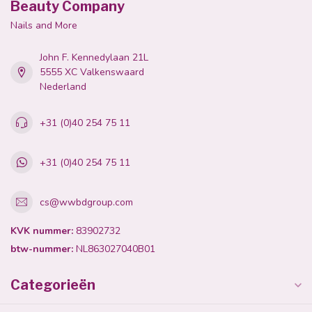
Beauty Company
Nails and More
John F. Kennedylaan 21L
5555 XC Valkenswaard
Nederland
+31 (0)40 254 75 11
+31 (0)40 254 75 11
cs@wwbdgroup.com
KVK nummer:
83902732
btw-nummer:
NL863027040B01
Categorieën