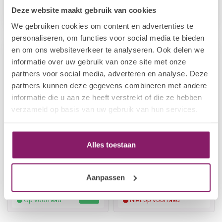
€34,44
€34,44
€43,05
€43,05
Deze website maakt gebruik van cookies
Op voorraad
Niet op voorraad
We gebruiken cookies om content en advertenties te
personaliseren, om functies voor social media te bieden
en om ons websiteverkeer te analyseren. Ook delen we
-20%
-20%
informatie over uw gebruik van onze site met onze
partners voor social media, adverteren en analyse. Deze
partners kunnen deze gegevens combineren met andere
informatie die u aan ze heeft verstrekt of die ze hebben
verzameld op basis van uw gebruik van hun services.
Alles toestaan
VANI-T
VANI-T
Vani-T Skin Perfector
Vani-T Skin Perfector
HD Serum Foundation -
HD Serum Foundation -
F12
F30
Aanpassen
€34,44
€34,44
€43,05
€43,05
Op voorraad
Niet op voorraad