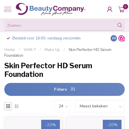
0
MENU
Besteld voor 16:00, vandaag verzonden
8.8
Home
/
VANI-T
/
Make Up
/
Skin Perfector HD Serum
Foundation
Skin Perfector HD Serum
Foundation
Filters
-20%
-20%