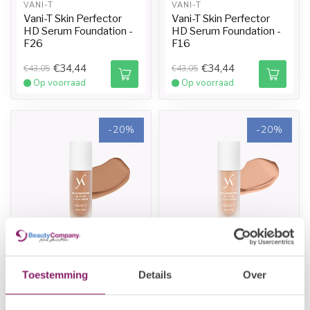
VANI-T
VANI-T
Vani-T Skin Perfector
Vani-T Skin Perfector
HD Serum Foundation -
HD Serum Foundation -
F26
F16
€34,44
€34,44
€43,05
€43,05
Op voorraad
Op voorraad
-20%
-20%
VANI-T
VANI-T
Vani-T Skin Perfector
Vani-T Skin Perfector
Toestemming
Details
Over
HD Serum Foundation -
HD Serum Foundation -
F36
F27