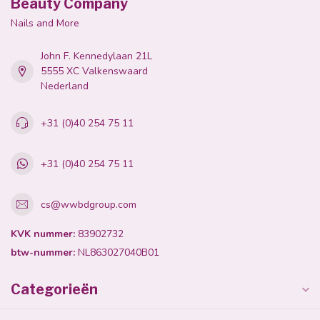
Beauty Company
Nails and More
John F. Kennedylaan 21L
5555 XC Valkenswaard
Nederland
+31 (0)40 254 75 11
+31 (0)40 254 75 11
cs@wwbdgroup.com
KVK nummer:
83902732
btw-nummer:
NL863027040B01
Categorieën