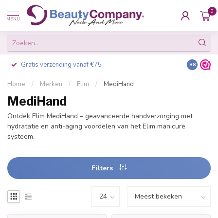
0
MENU
Gratis verzending vanaf €75
Besteld v
8.8
Home
/
Merken
/
Elim
/
MediHand
MediHand
Ontdek Elim MediHand – geavanceerde handverzorging met
hydratatie en anti-aging voordelen van het Elim manicure
systeem.
Filters