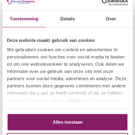
Toestemming
Details
Over
Deze website maakt gebruik van cookies
Elim MediHand
is de professionele
thuis handverzorgingslijn
We gebruiken cookies om content en advertenties te
gebaseerd op het bekende Elim manicure systeem. De MediHand
personaliseren, om functies voor social media te bieden
collectie brengt salonresultaten naar de dagelijkse
verzorgingsroutine en herstelt droge, vermoeide handen tot
en om ons websiteverkeer te analyseren. Ook delen we
zachte en jeugdige huid.
informatie over uw gebruik van onze site met onze
partners voor social media, adverteren en analyse. Deze
De formule combineert
geavanceerde hydratatietechnologie
partners kunnen deze gegevens combineren met andere
met actieve ingrediënten die de huidtextuur verbeteren, het
informatie die u aan ze heeft verstrekt of die ze hebben
vochtgehalte herstellen en bijdragen aan een zichtbaar
verzameld op basis van uw gebruik van hun services.
verjongend effect. Elk product is ontwikkeld als dagelijks
essentieel verzorgingsproduct voor effectieve en eenvoudige
handverzorging.
Alles toestaan
Van de compacte
Ultra Rich Hand Therapy
tot de
Hydro-
Thermal Exfoliant
, MediHand biedt alles om handen optimaal te