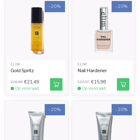
-20%
-20%
ELIM
ELIM
Gold Spritz
Nail Hardener
€21,49
€15,98
€26,86
€19,97
Op voorraad
Op voorraad
-20%
-20%