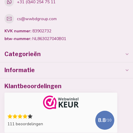
+31 (0)40 254 75 11
cs@wwbdgroup.com
KVK nummer:
83902732
btw-nummer:
NL863027040B01
Categorieën
Informatie
Klantbeoordelingen
8.8
/10
111 beoordelingen