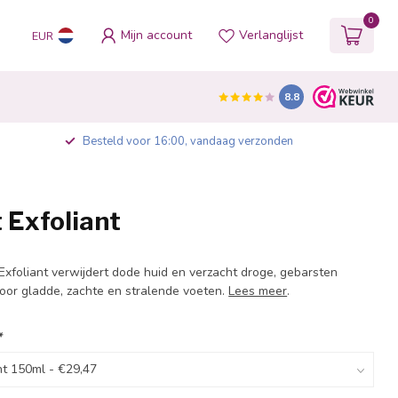
0
Mijn account
Verlanglijst
EUR
8.8
Besteld voor 16:00, vandaag verzonden
 Exfoliant
xfoliant verwijdert dode huid en verzacht droge, gebarsten
oor gladde, zachte en stralende voeten.
Lees meer
.
*