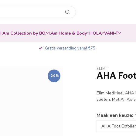
I.Am Collection by BO.
I.Am Home & Body
HOLA
VANI-T
Gratis verzending vanaf €75
ELIM
AHA Foot
-20%
Elim MediHeel AHA E
voeten. Met AHA’s v
Maak een keuze: