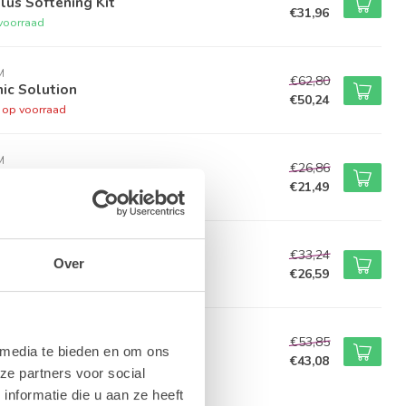
lus Softening Kit
€31,96
voorraad
M
€62,80
ic Solution
€50,24
t op voorraad
M
€26,86
d Spritz
€21,49
voorraad
M
€33,24
Neutralizer
Over
€26,59
voorraad
M
€53,85
ense Night Repair Cream
 media te bieden en om ons
€43,08
voorraad
ze partners voor social
nformatie die u aan ze heeft