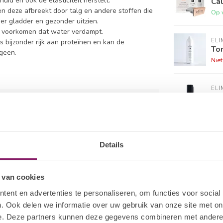
d en ook de elasticiteit herstelt.
Cal
n deze afbreekt door talg en andere stoffen die
Op 
er gladder en gezonder uitzien.
e voorkomen dat water verdampt.
ELI
is bijzonder rijk aan proteïnen en kan de
Ton
ageen.
Nie
ELI
Gol
Op 
5
ELI
PH 
Details
Op 
 van cookies
ELI
Int
ent en advertenties te personaliseren, om functies voor social
Op 
. Ook delen we informatie over uw gebruik van onze site met on
e. Deze partners kunnen deze gegevens combineren met andere i