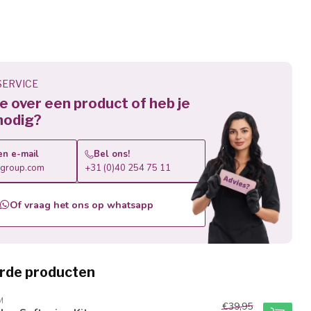
ERVICE
 je over een product of heb je
nodig?
en e-mail
Bel ons!
roup.com
+31 (0)40 254 75 11
Of vraag het ons op whatsapp
rde producten
M
€39,95