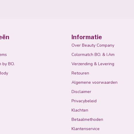
eën
Informatie
Over Beauty Company
tems
Colormatch BO. & I.Am
n by BO.
Verzending & Levering
Body
Retouren
Algemene voorwaarden
Disclaimer
Privacybeleid
Klachten
Betaalmethoden
Klantenservice