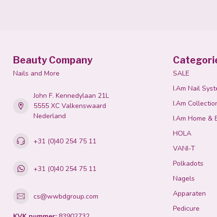
Beauty Company
Categori
Nails and More
SALE
I.Am Nail Sys
John F. Kennedylaan 21L
I.Am Collectio
5555 XC Valkenswaard
Nederland
I.Am Home & 
HOLA
+31 (0)40 254 75 11
VANI-T
Polkadots
+31 (0)40 254 75 11
Nagels
Apparaten
cs@wwbdgroup.com
Pedicure
KVK nummer:
83902732