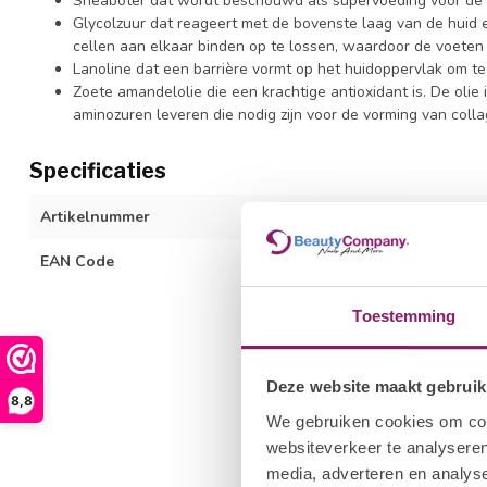
Sheaboter dat wordt beschouwd als supervoeding voor de hui
Glycolzuur dat reageert met de bovenste laag van de huid e
cellen aan elkaar binden op te lossen, waardoor de voeten 
Lanoline dat een barrière vormt op het huidoppervlak om t
Zoete amandelolie die een krachtige antioxidant is. De olie 
aminozuren leveren die nodig zijn voor de vorming van coll
Specificaties
Artikelnummer
3312611000
EAN Code
600990019841
Toestemming
Deze website maakt gebruik
8,8
We gebruiken cookies om cont
websiteverkeer te analyseren
media, adverteren en analys