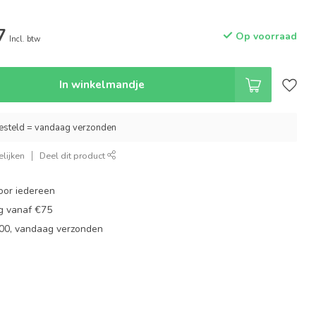
7
Op voorraad
Incl. btw
In winkelmandje
esteld = vandaag verzonden
lijken
Deel dit product
oor iedereen
ng vanaf €75
:00, vandaag verzonden