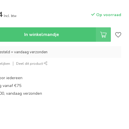
4
Op voorraad
Incl. btw
In winkelmandje
esteld = vandaag verzonden
lijken
Deel dit product
oor iedereen
ng vanaf €75
:00, vandaag verzonden