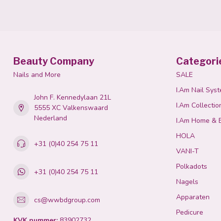
Beauty Company
Categori
Nails and More
SALE
I.Am Nail Sys
John F. Kennedylaan 21L
I.Am Collectio
5555 XC Valkenswaard
Nederland
I.Am Home & 
HOLA
+31 (0)40 254 75 11
VANI-T
Polkadots
+31 (0)40 254 75 11
Nagels
Apparaten
cs@wwbdgroup.com
Pedicure
KVK nummer:
83902732