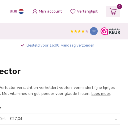
0
Mijn account
Verlanglijst
EUR
8.8
Besteld voor 16:00, vandaag verzonden
fector
erfector verzacht en verheldert voeten, vermindert fijne lijntjes
s. Met vitamines en gel-poeder voor gladde hielen.
Lees meer
.
*