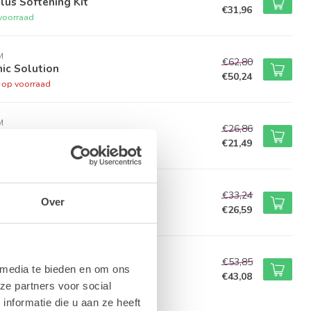
lus Softening Kit
€31,96
voorraad
M
€62,80
ic Solution
€50,24
t op voorraad
M
€26,86
d Spritz
€21,49
voorraad
M
€33,24
Neutralizer
Over
€26,59
voorraad
M
€53,85
ense Night Repair Cream
 media te bieden en om ons
€43,08
voorraad
ze partners voor social
nformatie die u aan ze heeft