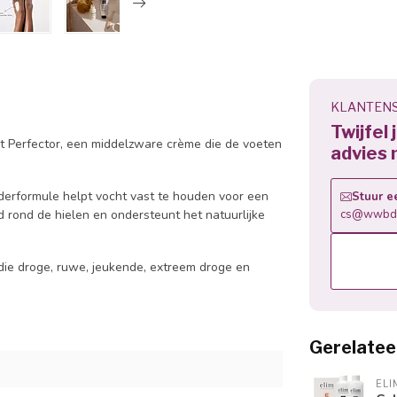
KLANTENS
Twijfel
ot Perfector, een middelzware crème die de voeten
advies 
ederformule helpt vocht vast te houden voor een
Stuur e
d rond de hielen en ondersteunt het natuurlijke
cs@wwbdg
die droge, ruwe, jeukende, extreem droge en
Gerelatee
ELI