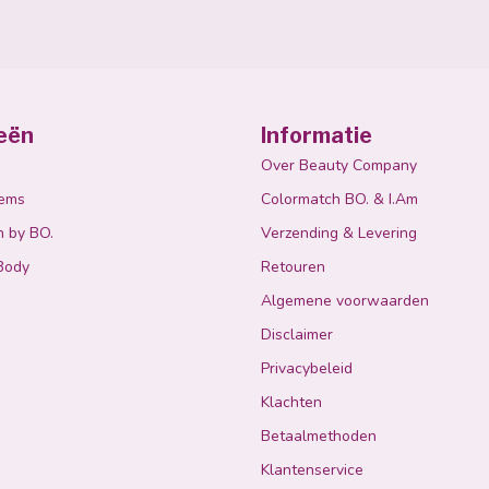
eën
Informatie
Over Beauty Company
tems
Colormatch BO. & I.Am
n by BO.
Verzending & Levering
Body
Retouren
Algemene voorwaarden
Disclaimer
Privacybeleid
Klachten
Betaalmethoden
Klantenservice