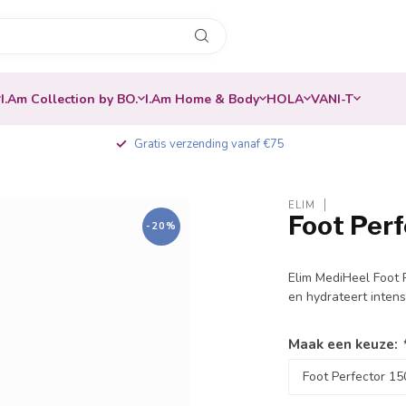
I.Am Collection by BO.
I.Am Home & Body
HOLA
VANI-T
Gratis verzending vanaf €75
ELIM
Foot Per
-20%
Elim MediHeel Foot P
en hydrateert inten
Maak een keuze: