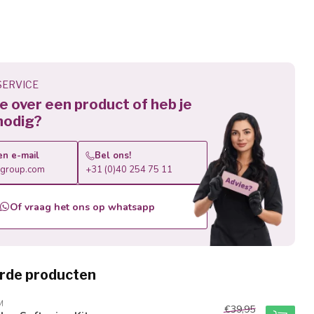
ERVICE
 je over een product of heb je
nodig?
en e-mail
Bel ons!
roup.com
+31 (0)40 254 75 11
Of vraag het ons op whatsapp
rde producten
M
€39,95