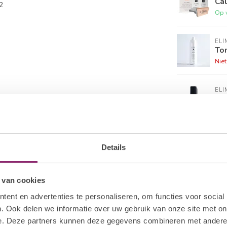
Cal
2
Op 
ELI
Ton
Nie
ELI
Gol
Op 
ELI
PH 
Details
Op 
 van cookies
ELI
Int
ent en advertenties te personaliseren, om functies voor social
Op 
. Ook delen we informatie over uw gebruik van onze site met on
e. Deze partners kunnen deze gegevens combineren met andere i