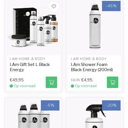
-45%
I.AM HOME & BODY
I.AM HOME & BODY
I.Am Gift Set L Black
I.Am Shower Foam
Energy
Black Energy (200ml)
€49,95
€4,95
€8,95
Op voorraad
Op voorraad
-5%
-20%