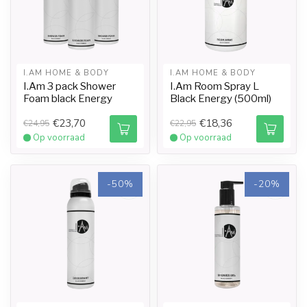
I.AM HOME & BODY
I.AM HOME & BODY
I.Am 3 pack Shower
I.Am Room Spray L
Foam black Energy
Black Energy (500ml)
€23,70
€18,36
€24,95
€22,95
Op voorraad
Op voorraad
-50%
-20%