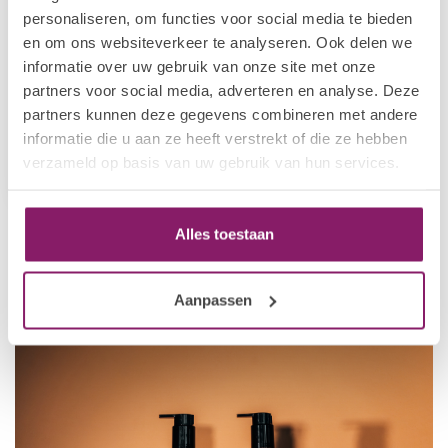
personaliseren, om functies voor social media te bieden
en om ons websiteverkeer te analyseren. Ook delen we
informatie over uw gebruik van onze site met onze
partners voor social media, adverteren en analyse. Deze
I.AM HOME & BODY
I.Am Hand Wash Black
partners kunnen deze gegevens combineren met andere
Energy (250ml)
informatie die u aan ze heeft verstrekt of die ze hebben
€7,16
verzameld op basis van uw gebruik van hun services.
€8,95
Op voorraad
Alles toestaan
Aanpassen