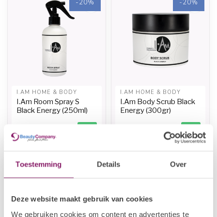
-20%
-20%
I.AM HOME & BODY
I.AM HOME & BODY
I.Am Room Spray S
I.Am Body Scrub Black
Black Energy (250ml)
Energy (300gr)
€11,96
€13,20
€14,95
€16,50
Op voorraad
Op voorraad
Toestemming
Details
Over
-20%
Deze website maakt gebruik van cookies
We gebruiken cookies om content en advertenties te