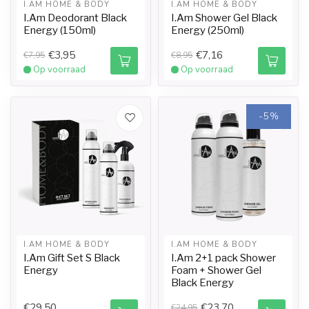
I.AM HOME & BODY
I.AM HOME & BODY
I.Am Deodorant Black
I.Am Shower Gel Black
Energy (150ml)
Energy (250ml)
€3,95
€7,16
€7,95
€8,95
Op voorraad
Op voorraad
-5%
I.AM HOME & BODY
I.AM HOME & BODY
I.Am Gift Set S Black
I.Am 2+1 pack Shower
Energy
Foam + Shower Gel
Black Energy
€29,50
€23,70
€24,95