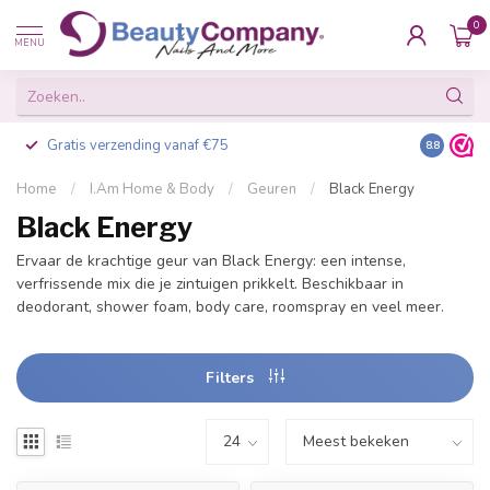
0
MENU
Gratis verzending vanaf €75
Besteld v
8.8
Home
/
I.Am Home & Body
/
Geuren
/
Black Energy
Black Energy
Ervaar de krachtige geur van Black Energy: een intense,
verfrissende mix die je zintuigen prikkelt. Beschikbaar in
deodorant, shower foam, body care, roomspray en veel meer.
Filters