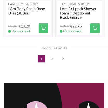
I.AM HOME & BODY
I.AM HOME & BODY
I.Am Body Scrub Rose
I.Am 2+1 pack Shower
Bliss (300gr)
Foam + Deodorant
Black Energy
€13,20
€22,75
€16,50
€23,95
Op voorraad
Op voorraad
Toon
1
-
24
van 38
1
2