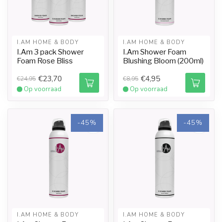
I.AM HOME & BODY
I.AM HOME & BODY
I.Am 3 pack Shower
I.Am Shower Foam
Foam Rose Bliss
Blushing Bloom (200ml)
€23,70
€4,95
€24,95
€8,95
Op voorraad
Op voorraad
-45%
-45%
I.AM HOME & BODY
I.AM HOME & BODY