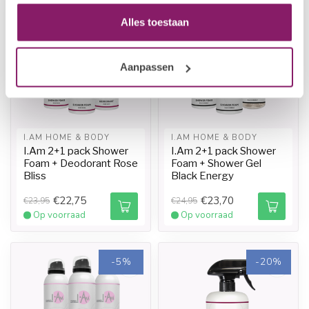
-5%
-5%
Alles toestaan
Aanpassen
I.AM HOME & BODY
I.AM HOME & BODY
I.Am 2+1 pack Shower
I.Am 2+1 pack Shower
Foam + Deodorant Rose
Foam + Shower Gel
Bliss
Black Energy
€22,75
€23,70
€23,95
€24,95
Op voorraad
Op voorraad
-5%
-20%