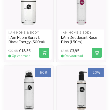
I.AM HOME & BODY
I.AM HOME & BODY
I.Am Room Spray L
I.Am Deodorant Rose
Black Energy (500ml)
Bliss (150ml)
€18,36
€3,95
€22,95
€7,95
Op voorraad
Op voorraad
-50%
-20%