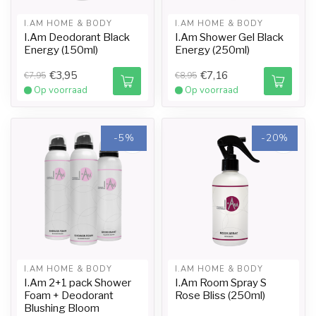
I.AM HOME & BODY
I.AM HOME & BODY
I.Am Deodorant Black
I.Am Shower Gel Black
Energy (150ml)
Energy (250ml)
€3,95
€7,16
€7,95
€8,95
Op voorraad
Op voorraad
-5%
-20%
I.AM HOME & BODY
I.AM HOME & BODY
I.Am 2+1 pack Shower
I.Am Room Spray S
Foam + Deodorant
Rose Bliss (250ml)
Blushing Bloom