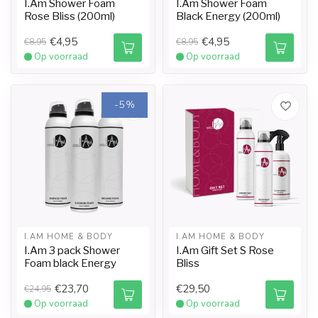
I.Am Shower Foam
I.Am Shower Foam
Rose Bliss (200ml)
Black Energy (200ml)
€4,95
€4,95
€8,95
€8,95
Op voorraad
Op voorraad
-5%
I.AM HOME & BODY
I.AM HOME & BODY
I.Am 3 pack Shower
I.Am Gift Set S Rose
Foam black Energy
Bliss
€23,70
€29,50
€24,95
Op voorraad
Op voorraad