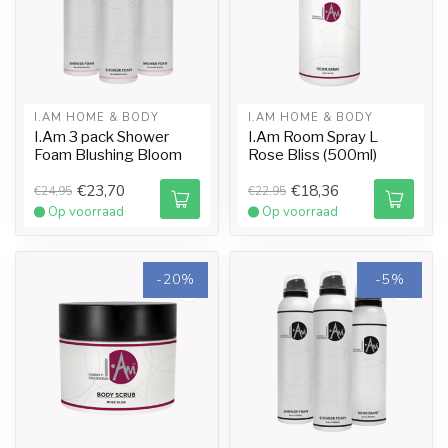
I.AM HOME & BODY
I.AM HOME & BODY
I.Am 3 pack Shower
I.Am Room Spray L
Foam Blushing Bloom
Rose Bliss (500ml)
€23,70
€18,36
€24,95
€22,95
Op voorraad
Op voorraad
-20%
-5%