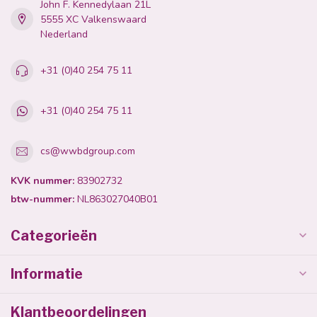
John F. Kennedylaan 21L
5555 XC Valkenswaard
Nederland
+31 (0)40 254 75 11
+31 (0)40 254 75 11
cs@wwbdgroup.com
KVK nummer:
83902732
btw-nummer:
NL863027040B01
Categorieën
Informatie
Klantbeoordelingen