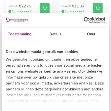
€22,75
€11,96
€23,95
€14,95
Op voorraad
Op voorraad
Toestemming
Details
Over
Deze website maakt gebruik van cookies
We gebruiken cookies om content en advertenties te
personaliseren, om functies voor social media te bieden
en om ons websiteverkeer te analyseren. Ook delen we
I.AM HOME & BODY
I.AM HOME & BODY
informatie over uw gebruik van onze site met onze
I.Am Gift Set L Rose
I.Am Gift Set S Black
partners voor social media, adverteren en analyse. Deze
Bliss
Energy
partners kunnen deze gegevens combineren met andere
€49,95
€29,50
informatie die u aan ze heeft verstrekt of die ze hebben
Op voorraad
Op voorraad
verzameld op basis van uw gebruik van hun services.