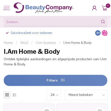
0
MENU
Salonkwaliteit voor iedereen
Gratis ve
8.8
Home
/
SALE
/
I.Am Systems
/
I.Am Home & Body
I.Am Home & Body
Ontdek tijdelijke aanbiedingen en afgeprijsde producten van I.Am
Home & Body.
Filters