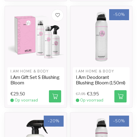
-50%
I.AM HOME & BODY
I.AM HOME & BODY
I.Am Gift Set S Blushing
I.Am Deodorant
Bloom
Blushing Bloom (150ml)
€29,50
€3,95
€7,95
Op voorraad
Op voorraad
-20%
-50%