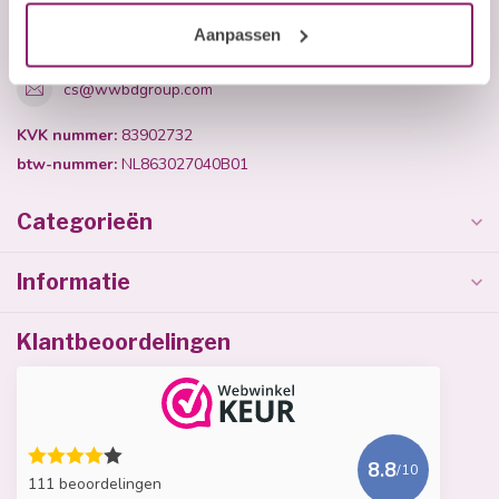
+31 (0)40 254 75 11
Aanpassen
cs@wwbdgroup.com
KVK nummer:
83902732
btw-nummer:
NL863027040B01
Categorieën
Informatie
Klantbeoordelingen
8.8
/10
111 beoordelingen