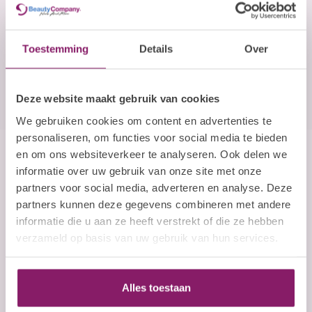
E-mailadres
Abonneer
Toestemming
Details
Over
Deze website maakt gebruik van cookies
We gebruiken cookies om content en advertenties te
personaliseren, om functies voor social media te bieden
en om ons websiteverkeer te analyseren. Ook delen we
Beauty Company
informatie over uw gebruik van onze site met onze
partners voor social media, adverteren en analyse. Deze
Nails and More
partners kunnen deze gegevens combineren met andere
informatie die u aan ze heeft verstrekt of die ze hebben
John F. Kennedylaan 21L
verzameld op basis van uw gebruik van hun services.
5555 XC Valkenswaard
Nederland
+31 (0)40 254 75 11
Alles toestaan