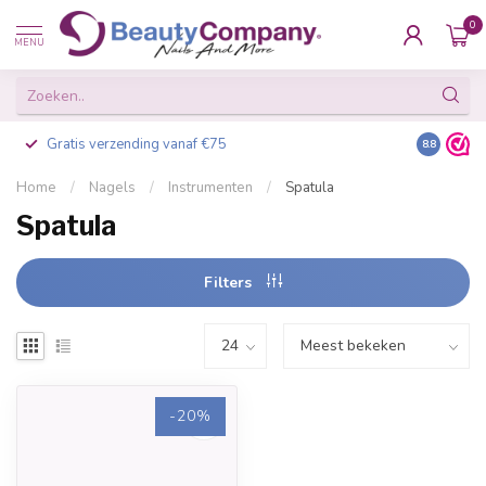
0
MENU
Gratis verzending vanaf €75
Besteld v
8.8
Home
/
Nagels
/
Instrumenten
/
Spatula
Spatula
Filters
-20%