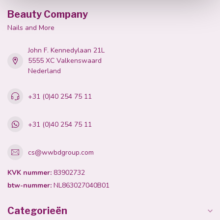
Beauty Company
Nails and More
John F. Kennedylaan 21L
5555 XC Valkenswaard
Nederland
+31 (0)40 254 75 11
+31 (0)40 254 75 11
cs@wwbdgroup.com
KVK nummer:
83902732
btw-nummer:
NL863027040B01
Categorieën