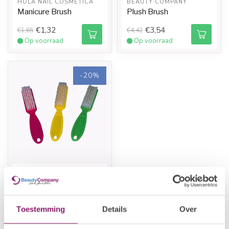
HOLA NAIL COSMETICA
BEAUTY COMPANY
Manicure Brush
Plush Brush
€1,32
€3,54
€1,65
€4,42
Op voorraad
Op voorraad
-20%
BEAUTY COMPANY
Manicureborstel Plastic
(met steel)
€1,70
€2,12
Toestemming
Details
Over
Op voorraad