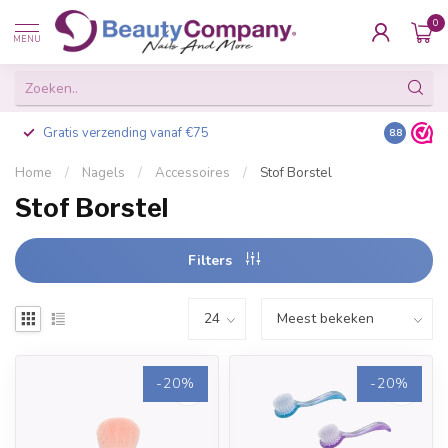
0
MENU
Gratis verzending vanaf €75
Besteld v
8.8
Home
/
Nagels
/
Accessoires
/
Stof Borstel
Stof Borstel
Filters
-20%
-20%