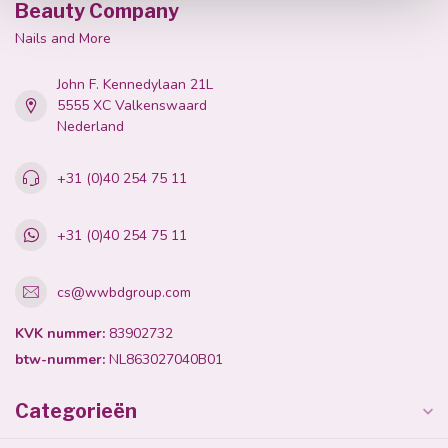
Beauty Company
Nails and More
John F. Kennedylaan 21L
5555 XC Valkenswaard
Nederland
+31 (0)40 254 75 11
+31 (0)40 254 75 11
cs@wwbdgroup.com
KVK nummer:
83902732
btw-nummer:
NL863027040B01
Categorieën