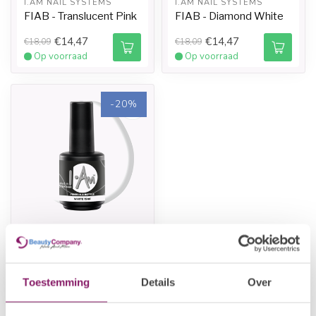
I.AM NAIL SYSTEMS
I.AM NAIL SYSTEMS
FIAB - Translucent Pink
FIAB - Diamond White
€14,47
€14,47
€18,09
€18,09
Op voorraad
Op voorraad
-20%
I.AM NAIL SYSTEMS
FIAB - White
€14,47
€18,09
Toestemming
Details
Over
Op voorraad