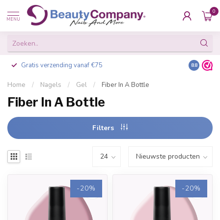
0
MENU
Gratis verzending vanaf €75
Besteld v
8.8
Home
/
Nagels
/
Gel
/
Fiber In A Bottle
Fiber In A Bottle
Filters
-20%
-20%