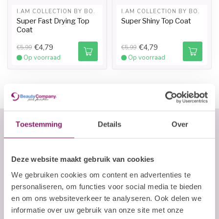
I.AM COLLECTION BY BO.
I.AM COLLECTION BY BO.
Super Fast Drying Top
Super Shiny Top Coat
Coat
€4,79
€4,79
€5,99
€5,99
Op voorraad
Op voorraad
Toestemming
Details
Over
Abonneer je op onze nieuwsbrief
Deze website maakt gebruik van cookies
Blijf op de hoogte over onze laatste acties
We gebruiken cookies om content en advertenties te
E-mailadres
personaliseren, om functies voor social media te bieden
en om ons websiteverkeer te analyseren. Ook delen we
informatie over uw gebruik van onze site met onze
Abonneer