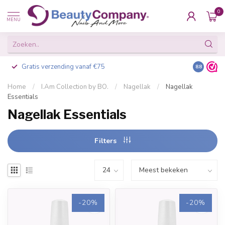
0
MENU
Gratis verzending vanaf €75
Besteld v
8.8
Home
/
I.Am Collection by BO.
/
Nagellak
/
Nagellak
Essentials
Nagellak Essentials
Filters
-20%
-20%