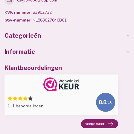
cs@wwbdgroup.com
KVK nummer:
83902732
btw-nummer:
NL863027040B01
Categorieën
Informatie
Klantbeoordelingen
8.8
/10
111 beoordelingen
Bekijk meer