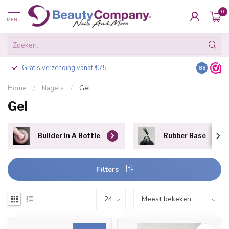
0
MENU
Gratis verzending vanaf €75
Besteld v
8.8
Home
/
Nagels
/
Gel
Gel
Builder In A Bottle
Rubber Base
Filters