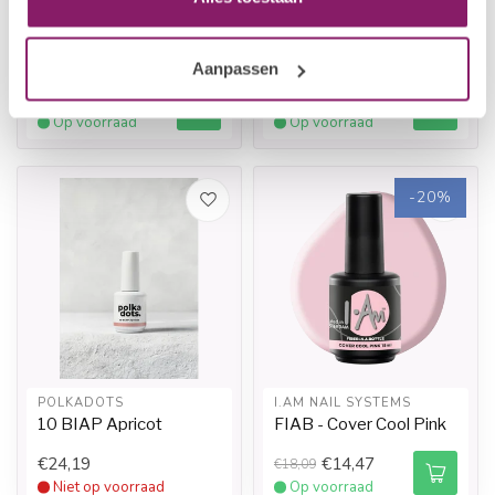
I.AM NAIL SYSTEMS
I.AM NAIL SYSTEMS
Brush Builder - Rose
Brush Builder - Soft
Quarts
Nude
Aanpassen
€14,47
€14,47
€18,09
€18,09
Op voorraad
Op voorraad
-20%
POLKADOTS
I.AM NAIL SYSTEMS
10 BIAP Apricot
FIAB - Cover Cool Pink
€24,19
€14,47
€18,09
Niet op voorraad
Op voorraad