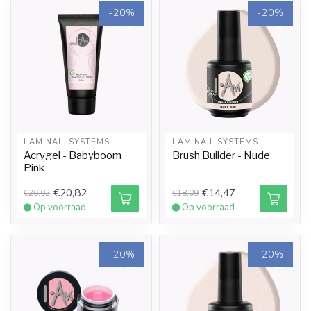
-20%
-20%
I.AM NAIL SYSTEMS
I.AM NAIL SYSTEMS
Acrygel - Babyboom
Brush Builder - Nude
Pink
€20,82
€14,47
€26,02
€18,09
Op voorraad
Op voorraad
-20%
-20%