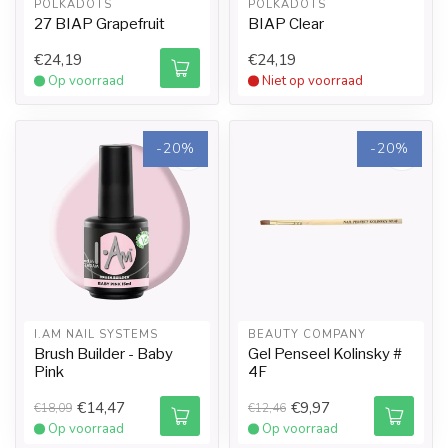
POLKADOTS
POLKADOTS
27 BIAP Grapefruit
BIAP Clear
€24,19
€24,19
Op voorraad
Niet op voorraad
-20%
-20%
I.AM NAIL SYSTEMS
BEAUTY COMPANY
Brush Builder - Baby
Gel Penseel Kolinsky #
Pink
4F
€14,47
€9,97
€18,09
€12,46
Op voorraad
Op voorraad