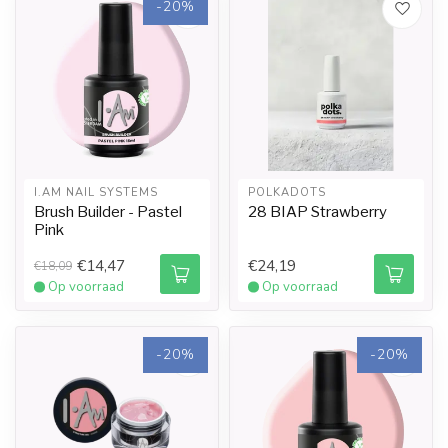
-20%
I.AM NAIL SYSTEMS
POLKADOTS
Brush Builder - Pastel
28 BIAP Strawberry
Pink
€14,47
€24,19
€18,09
Op voorraad
Op voorraad
-20%
-20%