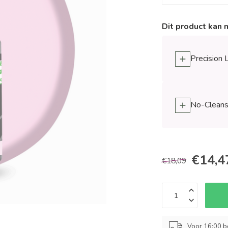
Dit product kan 
Precision 
No-Cleanse
€14,4
€18,09
Voor 16:00 b