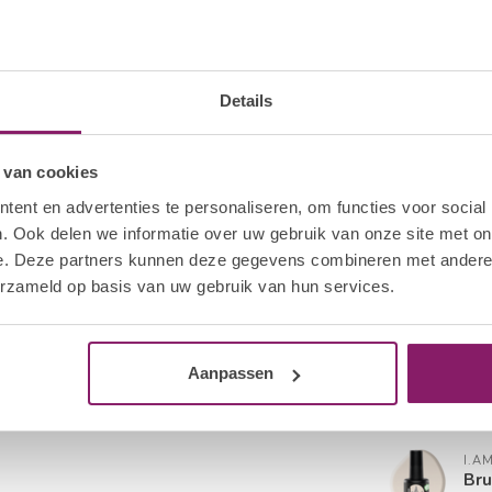
I.A
Bru
Op 
Details
I.A
Bru
 van cookies
Op 
ent en advertenties te personaliseren, om functies voor social
. Ook delen we informatie over uw gebruik van onze site met on
I.A
e. Deze partners kunnen deze gegevens combineren met andere i
Bru
erzameld op basis van uw gebruik van hun services.
Op 
I.A
Bru
Aanpassen
Op 
I.A
Bru