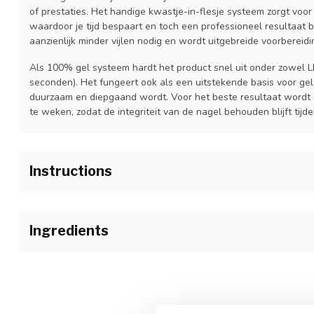
of prestaties. Het handige kwastje-in-flesje systeem zorgt voo
waardoor je tijd bespaart en toch een professioneel resultaat be
aanzienlijk minder vijlen nodig en wordt uitgebreide voorbereid
Als 100% gel systeem hardt het product snel uit onder zowel 
seconden). Het fungeert ook als een uitstekende basis voor gel
duurzaam en diepgaand wordt. Voor het beste resultaat wordt g
te weken, zodat de integriteit van de nagel behouden blijft tijd
Instructions
1.Voorbereiding zoals gebruikelijk.
2.Breng een dunne laag I.Am Air Dry Bonder aan.
Ingredients
3.Breng een dunne basislaag aan van een I.Am Brush Builder na
Bis-Hea Poly(1,4-Butanediol)- 9/Ipdi Copolymer, Hydroxypropyl 
UV: 120 sec.
Hema Polyneopentyl Glycol Adipate/Ipdi Copolymer, Methacryloy
Phenylphosphinate, Trimethylolpropane Trimethacrylate, SYN
4.Breng een tweede laag aan van een I.Am Brush Builder naar k
120 sec.