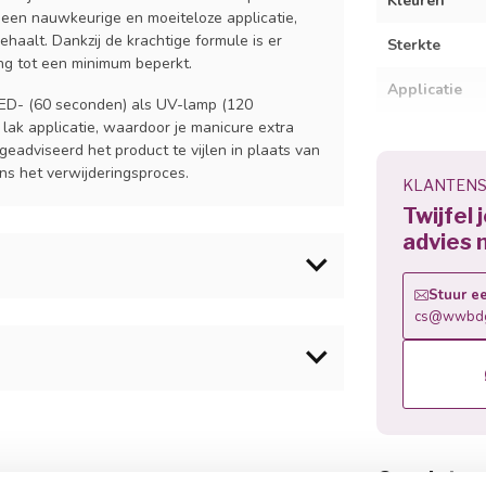
Kleuren
r een nauwkeurige en moeiteloze applicatie,
haalt. Dankzij de krachtige formule is er
Sterkte
ing tot een minimum beperkt.
Applicatie
LED- (60 seconden) als UV-lamp (120
 lak applicatie, waardoor je manicure extra
eadviseerd het product te vijlen in plaats van
Basis
ens het verwijderingsproces.
KLANTENS
Eigenschapp
Twijfel 
advies 
Vijlen
Stuur ee
Geschikt voo
cs@wwbdg
Uithardingsti
ar keuze en laat uitharden - LED: 30-60 sec of
Methacrylate, Isobornyl Methacrylate, Bis-
Verwijdering
lethyl Phosphate, Ethyl Trimethylbenzoyl
THETIC FLUORPHLOGOPITE, Silica
euze en hard deze uit - LED: 30-60 sec of UV:
Gerelatee