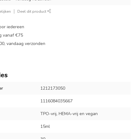
lijken
Deel dit product
oor iedereen
ng vanaf €75
:00, vandaag verzonden
ies
er
1212173050
1116084035667
TPO-vrij, HEMA-vrij en vegan
15ml