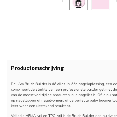
Productomschrijving
De I.Am Brush Builder is dé alles-in-één nageloplossing, een ech
combineert de sterkte van een professionele builder gel met d
van de meest veelzijdige producten in je nagelkit is. Of je nu n
op nageltippen of nagelvormen, of de perfecte baby boomer look
keer weer een uitstekend resultaat.
Volledig HEMA-vrij en TPO-vrij is de Brush Builder een huidvrien