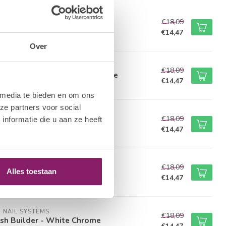
M NAIL SYSTEMS
€18,09
sh Builder - Rose Quarts
€14,47
voorraad
Over
M NAIL SYSTEMS
€18,09
sh Builder - Glitter Warm Nude
€14,47
voorraad
 media te bieden en om ons
ze partners voor social
M NAIL SYSTEMS
€18,09
nformatie die u aan ze heeft
sh Builder - Baby Pink
€14,47
voorraad
M NAIL SYSTEMS
€18,09
sh Builder - Soft White
Alles toestaan
€14,47
voorraad
M NAIL SYSTEMS
€18,09
sh Builder - White Chrome