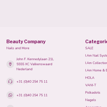
Beauty Company
Categori
Nails and More
SALE
I.Am Nail Sys
John F. Kennedylaan 21L
I.Am Collectio
5555 XC Valkenswaard
Nederland
I.Am Home & 
HOLA
+31 (0)40 254 75 11
VANI-T
Polkadots
+31 (0)40 254 75 11
Nagels