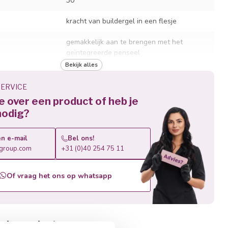
30
kracht van buildergel in een flesje
gemakkelijk aan te brengen met het
geïntegreerde penseel
Bekijk alles
perfecte basis voor Gel Polish applicaties
ERVICE
en
self-levelling formule voor een egaal
je over een product of heb je
resultaat
nodig?
vermindert de hoeveelheid vijlwerk
n e-mail
Bel ons!
r
LED- en UV-lampen
roup.com
+31 (0)40 254 75 11
jd
60 sec. LED / 120 sec. UV
Of vraag het ons op whatsapp
aanbevolen om af te vijlen, niet af te
weken
rde producten