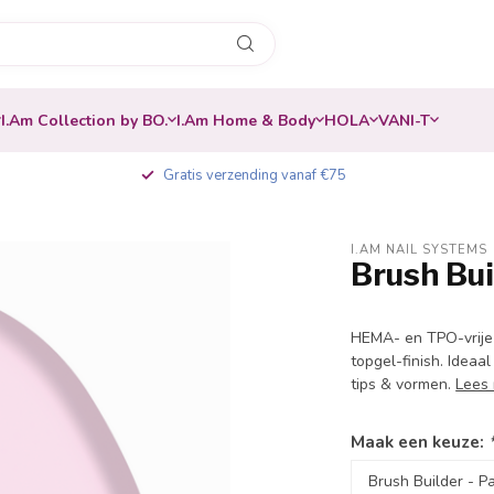
I.Am Collection by BO.
I.Am Home & Body
HOLA
VANI-T
Gratis verzending vanaf €75
I.AM NAIL SYSTEMS
Brush Bui
-20%
HEMA- en TPO-vrije b
topgel-finish. Ideaa
tips & vormen.
Lees
Maak een keuze: