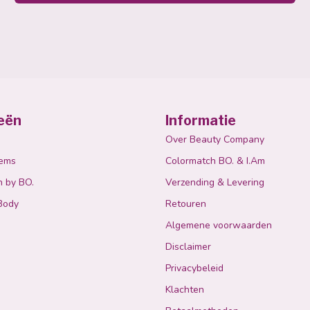
eën
Informatie
Over Beauty Company
tems
Colormatch BO. & I.Am
n by BO.
Verzending & Levering
Body
Retouren
Algemene voorwaarden
Disclaimer
Privacybeleid
Klachten