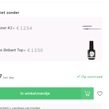
niet zonder
Liner #2
+ € 12,54
 Brilliant Top
+ € 13,50
7
Op voorraad
Incl. btw
In winkelmandje
esteld = vandaag verzonden