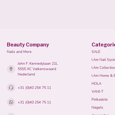
Beauty Company
Categori
Nails and More
SALE
I.Am Nail Sys
John F. Kennedylaan 21L
I.Am Collectio
5555 XC Valkenswaard
Nederland
I.Am Home & 
HOLA
+31 (0)40 254 75 11
VANI-T
Polkadots
+31 (0)40 254 75 11
Nagels