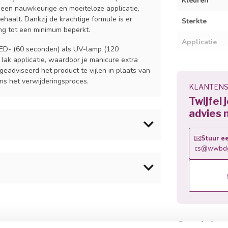
Kleuren
r een nauwkeurige en moeiteloze applicatie,
haalt. Dankzij de krachtige formule is er
Sterkte
ing tot een minimum beperkt.
Applicatie
LED- (60 seconden) als UV-lamp (120
 lak applicatie, waardoor je manicure extra
eadviseerd het product te vijlen in plaats van
Basis
ens het verwijderingsproces.
KLANTENS
Eigenschapp
Twijfel 
advies 
Vijlen
Stuur ee
Geschikt voo
cs@wwbdg
Uithardingsti
ar keuze en laat uitharden - LED: 30-60 sec of
Methacrylate, Isobornyl Methacrylate, Bis-
Verwijdering
lethyl Phosphate, Ethyl Trimethylbenzoyl
THETIC FLUORPHLOGOPITE, Silica
euze en hard deze uit - LED: 30-60 sec of UV:
Gerelatee