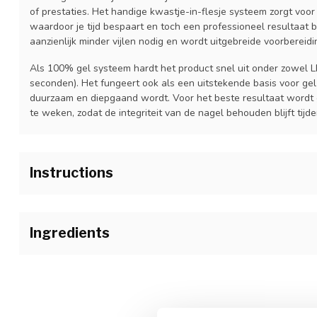
of prestaties. Het handige kwastje-in-flesje systeem zorgt voo
waardoor je tijd bespaart en toch een professioneel resultaat be
aanzienlijk minder vijlen nodig en wordt uitgebreide voorbereid
Als 100% gel systeem hardt het product snel uit onder zowel 
seconden). Het fungeert ook als een uitstekende basis voor gel
duurzaam en diepgaand wordt. Voor het beste resultaat wordt g
te weken, zodat de integriteit van de nagel behouden blijft tijd
Instructions
1.Voorbereiding zoals gebruikelijk.
2.Breng een dunne laag I.Am Air Dry Bonder aan.
Ingredients
3.Breng een dunne basislaag aan van een I.Am Brush Builder na
Bis-Hea Poly(1,4-Butanediol)- 9/Ipdi Copolymer, Hydroxypropyl 
UV: 120 sec.
Hema Polyneopentyl Glycol Adipate/Ipdi Copolymer, Methacryloy
Phenylphosphinate, Trimethylolpropane Trimethacrylate, SYN
4.Breng een tweede laag aan van een I.Am Brush Builder naar k
120 sec.