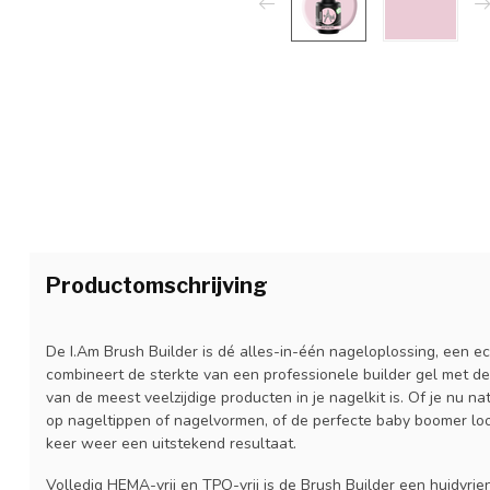
Productomschrijving
De I.Am Brush Builder is dé alles-in-één nageloplossing, een ech
combineert de sterkte van een professionele builder gel met d
van de meest veelzijdige producten in je nagelkit is. Of je nu n
op nageltippen of nagelvormen, of de perfecte baby boomer look
keer weer een uitstekend resultaat.
Volledig HEMA-vrij en TPO-vrij is de Brush Builder een huidvrien