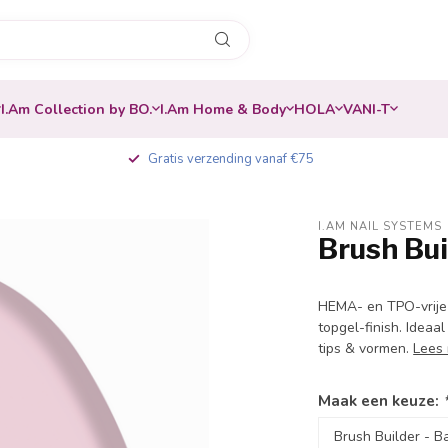
I.Am Collection by BO.
I.Am Home & Body
HOLA
VANI-T
Gratis verzending vanaf €75
I.AM NAIL SYSTEMS
Brush Bui
-20%
HEMA- en TPO-vrije b
topgel-finish. Ideaa
tips & vormen.
Lees
Maak een keuze: