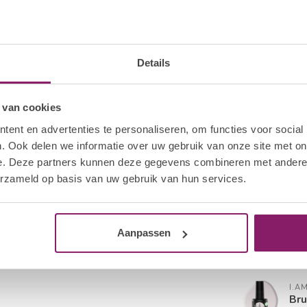
I.A
Bru
Op 
Details
I.A
Bru
 van cookies
Op 
ent en advertenties te personaliseren, om functies voor social
. Ook delen we informatie over uw gebruik van onze site met on
I.A
e. Deze partners kunnen deze gegevens combineren met andere i
Bru
erzameld op basis van uw gebruik van hun services.
Op 
I.A
Bru
Aanpassen
Op 
I.A
Bru