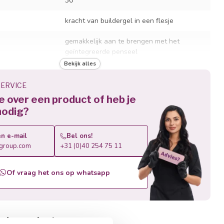
30
kracht van buildergel in een flesje
gemakkelijk aan te brengen met het
geïntegreerde penseel
Bekijk alles
perfecte basis voor Gel Polish applicaties
ERVICE
en
self-levelling formule voor een egaal
je over een product of heb je
resultaat
nodig?
vermindert de hoeveelheid vijlwerk
n e-mail
Bel ons!
r
LED- en UV-lampen
roup.com
+31 (0)40 254 75 11
jd
60 sec. LED / 120 sec. UV
Of vraag het ons op whatsapp
aanbevolen om af te vijlen, niet af te
weken
rde producten