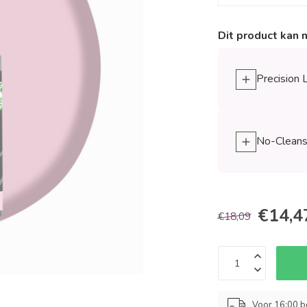
Dit product kan 
Precision 
No-Cleanse
€14,4
€18,09
Voor 16:00 b