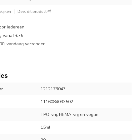
lijken
Deel dit product
oor iedereen
ng vanaf €75
:00, vandaag verzonden
ies
er
1212173043
1116084033502
TPO-vrij, HEMA-vrij en vegan
15ml