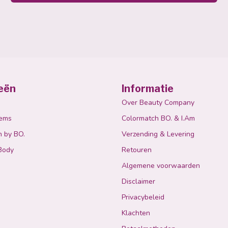
eën
Informatie
Over Beauty Company
tems
Colormatch BO. & I.Am
n by BO.
Verzending & Levering
Body
Retouren
Algemene voorwaarden
Disclaimer
Privacybeleid
Klachten