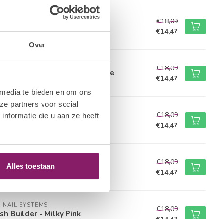
M NAIL SYSTEMS
€18,09
sh Builder - Rose Quarts
€14,47
voorraad
Over
M NAIL SYSTEMS
€18,09
sh Builder - Glitter Warm Nude
€14,47
voorraad
 media te bieden en om ons
ze partners voor social
M NAIL SYSTEMS
€18,09
nformatie die u aan ze heeft
sh Builder - Soft White
€14,47
voorraad
M NAIL SYSTEMS
€18,09
sh Builder - White Chrome
Alles toestaan
€14,47
voorraad
M NAIL SYSTEMS
€18,09
sh Builder - Milky Pink