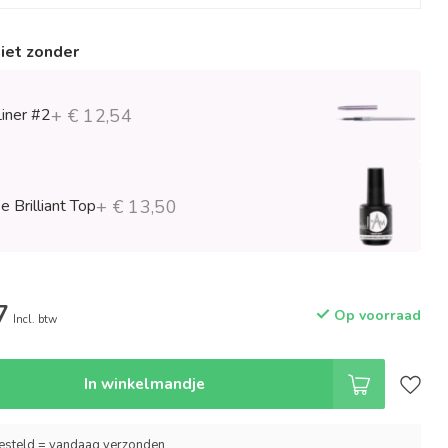
niet zonder
Liner #2
+ € 12,54
 Brilliant Top
+ € 13,50
7
Op voorraad
Incl. btw
In winkelmandje
esteld = vandaag verzonden