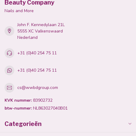
Beauty Company
Nails and More
John F. Kennedylaan 21L
5555 XC Valkenswaard
Nederland
+31 (0)40 254 75 11
+31 (0)40 254 75 11
cs@wwbdgroup.com
KVK nummer:
83902732
btw-nummer:
NL863027040B01
Categorieën