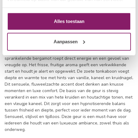
Alles toestaan
Een geur die je zintuigen prikkelt en je balans brengt tussen fris
en warm, licht en intens. Onze nieuwste creatie vangt de
Aanpassen
essentie van moderne elegantie en veelzijdigheid, geïnspireerd
door de verfijnde geur van bergamot en tonkabonen. De
sprankelende bergamot roept direct energie en een gevoel van
vreugde op. Het frisse, fruitige aroma geeft een verkwikkende
start en houdt je alert en opgewekt. De zoete tonkaboon voegt
diepte en warmte toe met hints van vanille, kaneel en kruidnagel.
Dit sensuele, fluweelzachte accent doet denken aan knusse
momenten en luxe comfort. De basis van de geur is stevig
verankerd in een mix van hete kruiden en houtachtige tonen, met
een vleugje kaneel. Dit zorgt voor een hypnotiserende balans
tussen frisheid en diepte, perfect voor ieder moment van de dag.
Sensueel, stijlvol en tijdloos. Deze geur is een must-have voor
iedereen die houdt van een luxueuze ambiance, zowel thuis als
onderweg.