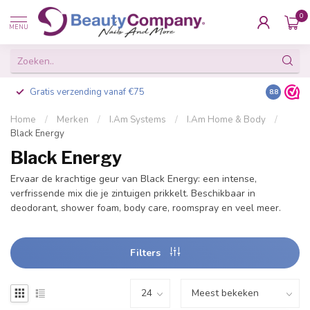
0
MENU
Gratis verzending vanaf €75
Besteld v
8.8
Home
/
Merken
/
I.Am Systems
/
I.Am Home & Body
/
Black Energy
Black Energy
Ervaar de krachtige geur van Black Energy: een intense,
verfrissende mix die je zintuigen prikkelt. Beschikbaar in
deodorant, shower foam, body care, roomspray en veel meer.
Filters