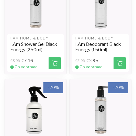
I.AM HOME & BODY
I.AM HOME & BODY
I.Am Shower Gel Black
I.Am Deodorant Black
Energy (250ml)
Energy (150ml)
€7,16
€3,95
€8,95
€7,95
Op voorraad
Op voorraad
-20%
-20%