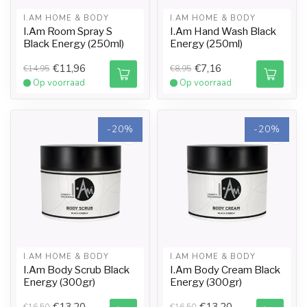
I.AM HOME & BODY
I.AM HOME & BODY
I.Am Room Spray S
I.Am Hand Wash Black
Black Energy (250ml)
Energy (250ml)
€11,96
€7,16
€14,95
€8,95
Op voorraad
Op voorraad
-20%
-20%
I.AM HOME & BODY
I.AM HOME & BODY
I.Am Body Scrub Black
I.Am Body Cream Black
Energy (300gr)
Energy (300gr)
€13,20
€13,20
€16,50
€16,50