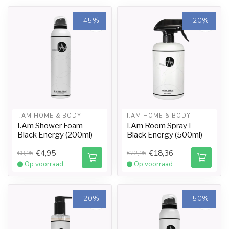
-45%
-20%
I.AM HOME & BODY
I.AM HOME & BODY
I.Am Shower Foam
I.Am Room Spray L
Black Energy (200ml)
Black Energy (500ml)
€4,95
€18,36
€8,95
€22,95
Op voorraad
Op voorraad
-20%
-50%