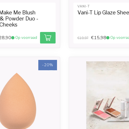
VANI-T
 Make Me Blush
Vani-T Lip Glaze Shee
& Powder Duo -
Cheeks
28,90
€15,98
Op voorraad
Op voorra
€19,97
-20%