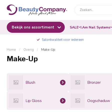
Bekijk ons assortiment
SALE
I.Am Nail Systems
Salonkwaliteit voor iedereen
Home
/
Overig
/
Make-Up
Make-Up
Blush
Bronzer
Lip Gloss
Oogschaduw