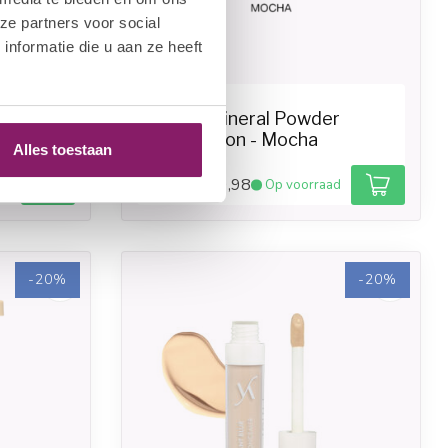
ze partners voor social
nformatie die u aan ze heeft
VANI-T
Vani-T Mineral Powder
Foundation - Mocha
Alles toestaan
€39,98
ad
Op voorraad
€49,98
-20%
-20%