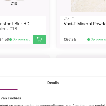
VANI-T
Instant Blur HD
Vani-T Mineral Powd
ler - C16
24,59
€66,95
Op voorraad
Op voorra
-20%
Details
 van cookies
ent en advertenties te personaliseren, om functies voor social