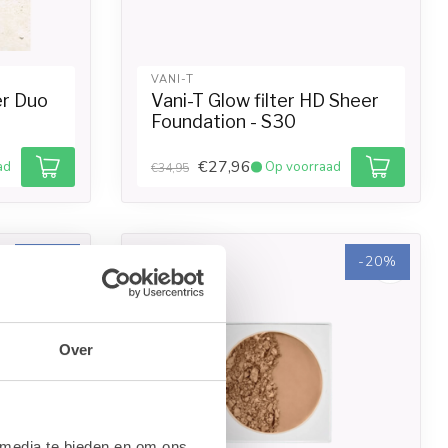
VANI-T
er Duo
Vani-T Glow filter HD Sheer
Foundation - S30
€27,96
ad
Op voorraad
€34,95
-20%
-20%
Over
 media te bieden en om ons