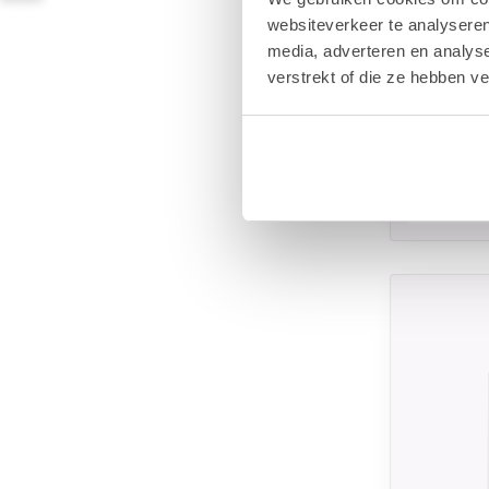
websiteverkeer te analyseren
media, adverteren en analys
verstrekt of die ze hebben v
VANI-T
Vani-T 
Founda
€
€34,95