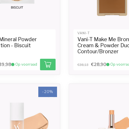
VANI-T
 Mineral Powder
Vani-T Make Me Bro
ion - Biscuit
Cream & Powder Duo
Contour/Bronzer
39,98
€28,90
Op voorraad
Op voorra
€36,13
-20%