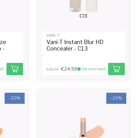
VANI-T
nze
Vani-T Instant Blur HD
 -
Concealer - C13
€24,59
ad
Op voorraad
€30,74
-20%
-20%