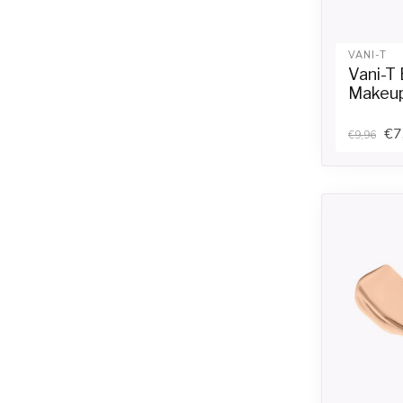
VANI-T
Vani-T
Makeup
€7
€9,96