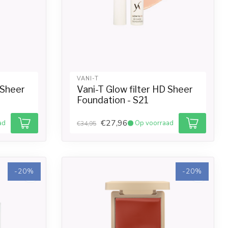
VANI-T
 Sheer
Vani-T Glow filter HD Sheer
Foundation - S21
€27,96
ad
Op voorraad
€34,95
-20%
-20%