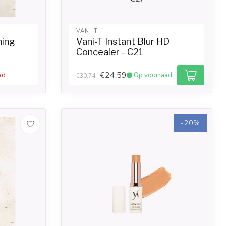
VANI-T
ning
Vani-T Instant Blur HD
Concealer - C21
€24,59
ad
Op voorraad
€30,74
-20%