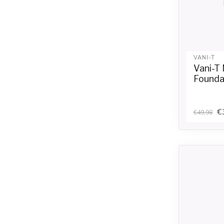
VANI-T
Vani-T
Foundat
€
€49,98