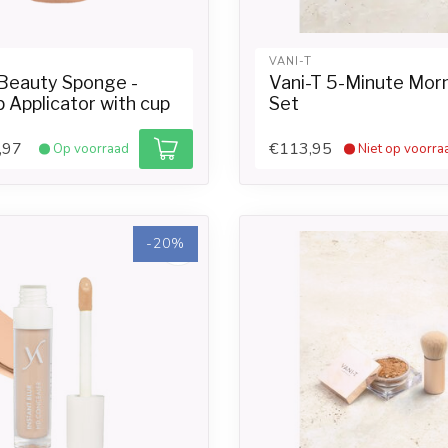
VANI-T
 Beauty Sponge -
Vani-T 5-Minute Mor
 Applicator with cup
Set
,97
€113,95
Op voorraad
Niet op voorra
-20%