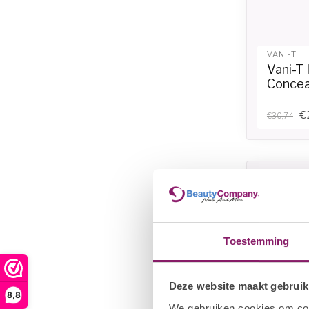
VANI-T
Vani-T 
Concea
€
€30,74
Toestemming
Deze website maakt gebruik
8,8
We gebruiken cookies om cont