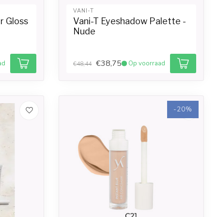
VANI-T
r Gloss
Vani-T Eyeshadow Palette -
Nude
€38,75
ad
Op voorraad
€48,44
-20%