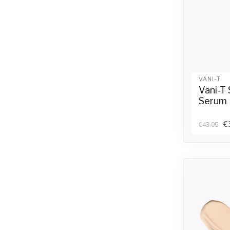
VANI-T
Vani-T
Serum 
€
€43,05