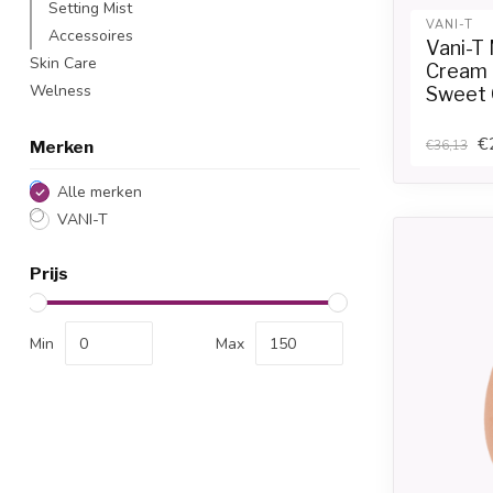
Setting Mist
VANI-T
Accessoires
Vani-T
Skin Care
Cream 
Welness
Sweet 
€
€36,13
Merken
Alle merken
VANI-T
Prijs
Min
Max