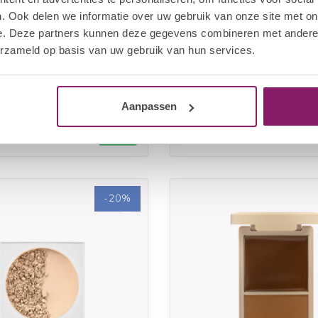
. Ook delen we informatie over uw gebruik van onze site met on
e. Deze partners kunnen deze gegevens combineren met andere i
erzameld op basis van uw gebruik van hun services.
VANI-T
Glow filter HD Sheer
Vani-T Kabuki Brush
tion - S16
Aanpassen
27,96
€22,13
Op voorraad
Op voorra
€27,66
-20%