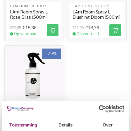
I.AM HOME & BODY
I.AM HOME & BODY
I.Am Room Spray L
I.Am Room Spray L
Rose Bliss (500ml)
Blushing Bloom (500ml)
€18,36
€18,36
€22,95
€22,95
Op voorraad
Op voorraad
-20%
I.AM HOME & BODY
I.Am Room Spray S
Black Energy (250ml)
Toestemming
Details
Over
€11,96
€14,95