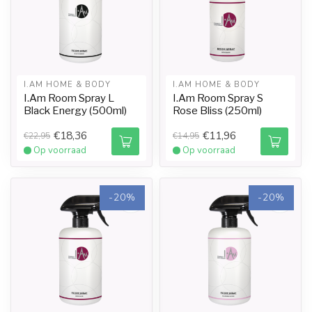
I.AM HOME & BODY
I.AM HOME & BODY
I.Am Room Spray L
I.Am Room Spray S
Black Energy (500ml)
Rose Bliss (250ml)
€18,36
€11,96
€22,95
€14,95
Op voorraad
Op voorraad
-20%
-20%