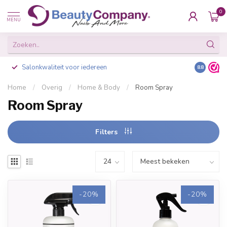
0
MENU
Salonkwaliteit voor iedereen
Gratis ve
8.8
Home
/
Overig
/
Home & Body
/
Room Spray
Room Spray
Filters
-20%
-20%