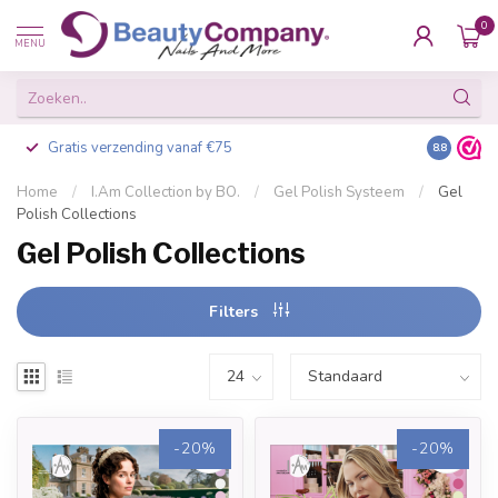
0
MENU
Gratis verzending vanaf €75
Besteld v
8.8
Home
/
I.Am Collection by BO.
/
Gel Polish Systeem
/
Gel
Polish Collections
Gel Polish Collections
Filters
-20%
-20%