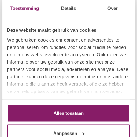
Toestemming
Details
Over
Deze website maakt gebruik van cookies
We gebruiken cookies om content en advertenties te
personaliseren, om functies voor social media te bieden
I.AM COLLECTION BY BO.
I.AM COLLECTION BY BO.
Cat Eye Collection
Autumn Brews Collectie
en om ons websiteverkeer te analyseren. Ook delen we
informatie over uw gebruik van onze site met onze
€48,33
€38,66
€48,33
partners voor social media, adverteren en analyse. Deze
Op voorraad
Op voorraad
partners kunnen deze gegevens combineren met andere
informatie die u aan ze heeft verstrekt of die ze hebben
-20%
verzameld op basis van uw gebruik van hun services.
Alles toestaan
Aanpassen