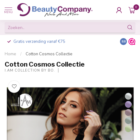
0
MENU
Gratis verzending vanaf €75
Besteld v
8.8
Home
/
Cotton Cosmos Collectie
Cotton Cosmos Collectie
I.AM COLLECTION BY BO.