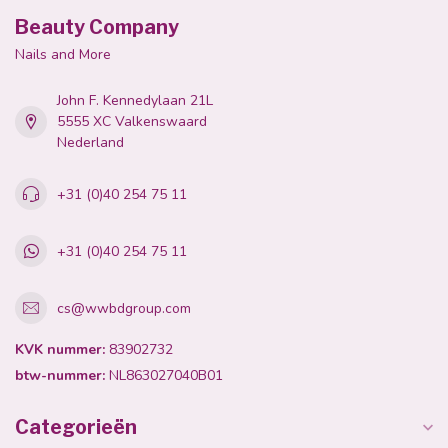
Beauty Company
Nails and More
John F. Kennedylaan 21L
5555 XC Valkenswaard
Nederland
+31 (0)40 254 75 11
+31 (0)40 254 75 11
cs@wwbdgroup.com
KVK nummer:
83902732
btw-nummer:
NL863027040B01
Categorieën