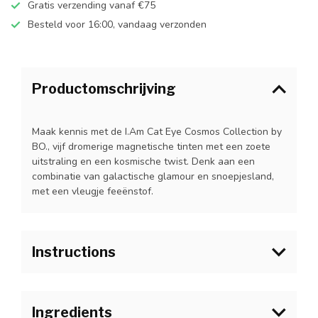
Gratis verzending vanaf €75
Besteld voor 16:00, vandaag verzonden
Productomschrijving
Maak kennis met de I.Am Cat Eye Cosmos Collection by
BO., vijf dromerige magnetische tinten met een zoete
uitstraling en een kosmische twist. Denk aan een
combinatie van galactische glamour en snoepjesland,
met een vleugje feeënstof.
Instructions
1.Rol het I.Am Collection by BO. Cat Eye Cosmos flesje
ondersteboven tussen je handen om de kleur te
Ingredients
mengen.