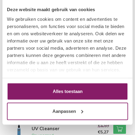
I.AM COLLECTION BY BO.
Deze website maakt gebruik van cookies
Cat Eye Collection
€48,33
We gebruiken cookies om content en advertenties te
Op voorraad
personaliseren, om functies voor social media te bieden
en om ons websiteverkeer te analyseren. Ook delen we
I.AM NAIL SYSTEMS
€6,59
informatie over uw gebruik van onze site met onze
Blue Scrub
€5,27
partners voor social media, adverteren en analyse. Deze
Op voorraad
partners kunnen deze gegevens combineren met andere
informatie die u aan ze heeft verstrekt of die ze hebben
I.AM NAIL SYSTEMS
verzameld op basis van uw gebruik van hun services.
Cuticle Pusher
€10,83
Op voorraad
Alles toestaan
I.AM COLLECTION BY BO.
Soft Curing LED/UV Lamp
€60,44
Niet op voorraad
Aanpassen
I.AM NAIL SYSTEMS
€6,59
UV Cleanser
€5,27