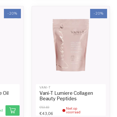
-20%
-20%
VANI-T
e Oil
Vani-T Lumiere Collagen
Beauty Peptides
€53,83
Niet op
ad
voorraad
€43,06