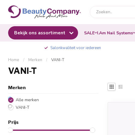
Bekijk ons assortiment
SALE
I.Am Nail Systems
Salonkwaliteit voor iedereen
Home
/
Merken
/
VANI-T
VANI-T
Merken
Alle merken
VANI-T
Prijs