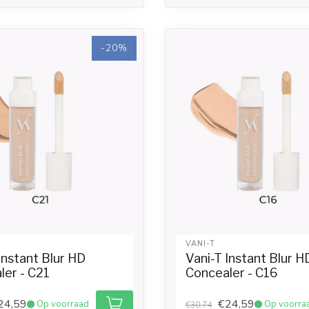
-20%
VANI-T
Instant Blur HD
Vani-T Instant Blur H
ler - C21
Concealer - C16
24,59
€24,59
Op voorraad
Op voorra
€30,74