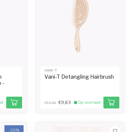
VANI-T
h
Vani-T Detangling Hairbrush
 -
€9,63
ad
Op voorraad
€12,04
-20%