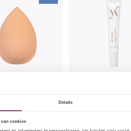
VANI-T
 Beauty Sponge -
Vani-T Lip Glaze Shee
 Applicator with cup
Details
,97
€15,98
Op voorraad
Op voorra
€19,97
 van cookies
ent en advertenties te personaliseren, om functies voor social