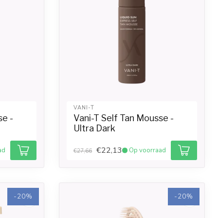
VANI-T
se -
Vani-T Self Tan Mousse -
Ultra Dark
€22,13
ad
Op voorraad
€27,66
-20%
-20%