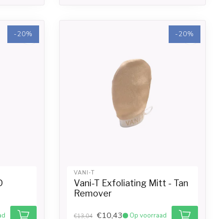
-20%
-20%
VANI-T
D
Vani-T Exfoliating Mitt - Tan
Remover
€10,43
ad
Op voorraad
€13,04