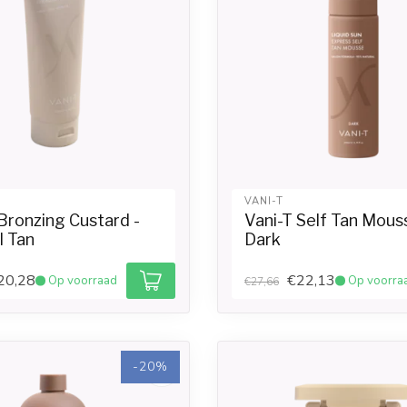
VANI-T
Bronzing Custard -
Vani-T Self Tan Mous
l Tan
Dark
20,28
€22,13
Op voorraad
Op voorra
€27,66
-20%