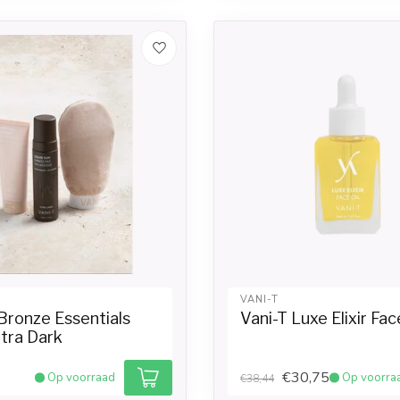
VANI-T
Bronze Essentials
Vani-T Luxe Elixir Fac
ltra Dark
€30,75
Op voorraad
Op voorra
€38,44