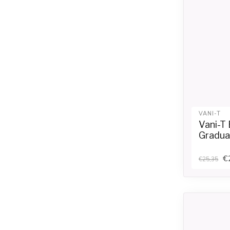
VANI-T
Vani-T 
Gradua
€
€25,35