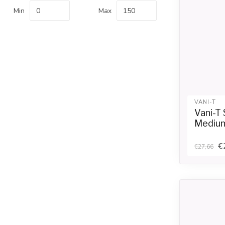
Min
Max
VANI-T
Vani-T 
Mediu
€
€27,66