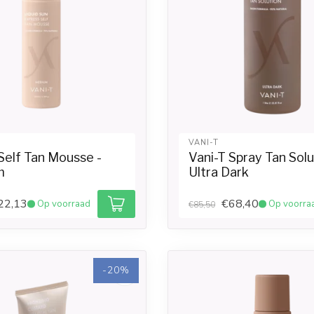
VANI-T
Self Tan Mousse -
Vani-T Spray Tan Solu
m
Ultra Dark
22,13
€68,40
Op voorraad
Op voorra
€85,50
-20%