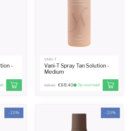
VANI-T
tion -
Vani-T Spray Tan Solution -
Medium
€68,40
ad
Op voorraad
€85,50
-20%
-20%