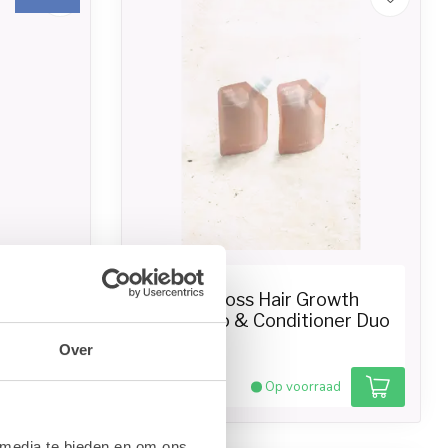
VANI-T
r Gloss
Vani-T Gloss Hair Growth
Shampoo & Conditioner Duo
- Minis
Over
€15,95
ad
Op voorraad
 media te bieden en om ons