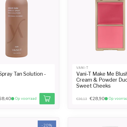
VANI-T
Spray Tan Solution -
Vani-T Make Me Blus
Cream & Powder Duo
Sweet Cheeks
68,40
€28,90
Op voorraad
Op voorra
€36,13
-20%