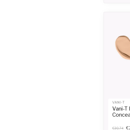
VANI-T
Vani-T 
Concea
€
€30,74