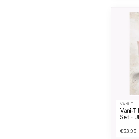
VANI-T
Vani-T 
Set - U
€53,95