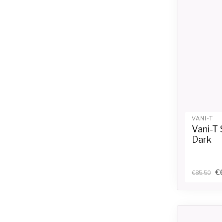
VANI-T
Vani-T 
Dark
€
€85,50