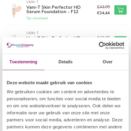
VANI-T
€43,05
Vani-T Skin Perfector HD
Serum Foundation - F12
€34,44
Op voorraad
VANI-T
€43,05
Vani-T Skin Perfector HD
Serum Foundation - F16
€34,44
Op voorraad
Toestemming
Details
Over
VANI-T
€43,05
Vani-T Skin Perfector HD
Serum Foundation - F21
€34,44
Op voorraad
Deze website maakt gebruik van cookies
We gebruiken cookies om content en advertenties te
VANI-T
personaliseren, om functies voor social media te bieden
€43,05
Vani-T Skin Perfector HD
Serum Foundation - F26
en om ons websiteverkeer te analyseren. Ook delen we
€34,44
Op voorraad
informatie over uw gebruik van onze site met onze
partners voor social media, adverteren en analyse. Deze
VANI-T
partners kunnen deze gegevens combineren met andere
€43,05