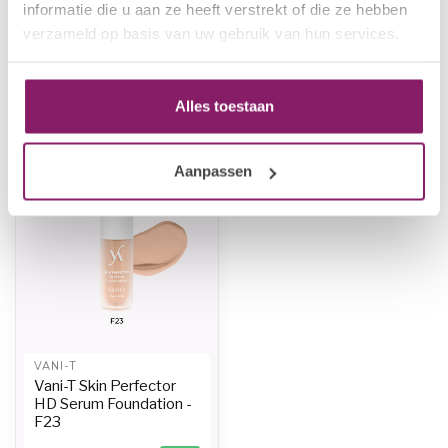
Vani-T Skin Perfector HD
informatie die u aan ze heeft verstrekt of die ze hebben
Serum Foundation - F27
€34,44
verzameld op basis van uw gebruik van hun services.
Niet op voorraad
Alles toestaan
Recent bekeken
Aanpassen
VANI-T
Vani-T Skin Perfector
HD Serum Foundation -
F23