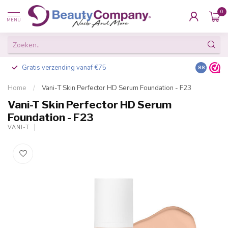
0
MENU
Gratis verzending vanaf €75
Besteld v
8.8
Home
/
Vani-T Skin Perfector HD Serum Foundation - F23
Vani-T Skin Perfector HD Serum
Foundation - F23
VANI-T
-20%