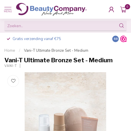
0
MENU
Gratis verzending vanaf €75
Besteld v
8.8
Home
/
Vani-T Ultimate Bronze Set - Medium
Vani-T Ultimate Bronze Set - Medium
VANI-T