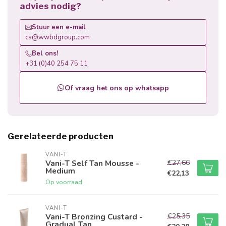
advies nodig?
Stuur een e-mail
cs@wwbdgroup.com
Bel ons!
+31 (0)40 254 75 11
Of vraag het ons op whatsapp
Gerelateerde producten
VANI-T
€27,66
Vani-T Self Tan Mousse -
Medium
€22,13
Op voorraad
VANI-T
€25,35
Vani-T Bronzing Custard -
Gradual Tan