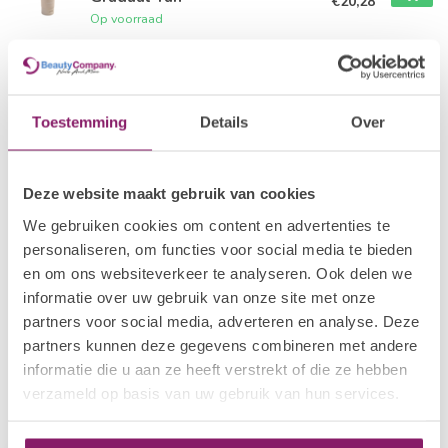
€20,28
Op voorraad
VANI-T
€29,97
Vani-T Glow + Self Tan Drops
€23,98
Niet op voorraad
Toestemming
Details
Over
VANI-T
€25,35
Vani-T Tan Eraser - Tan
Deze website maakt gebruik van cookies
Removal Mousse
€20,28
Op voorraad
We gebruiken cookies om content en advertenties te
personaliseren, om functies voor social media te bieden
en om ons websiteverkeer te analyseren. Ook delen we
VANI-T
€13,04
Vani-T Bronzing Mitt - Self Tan
informatie over uw gebruik van onze site met onze
Applicator
€10,43
partners voor social media, adverteren en analyse. Deze
Niet op voorraad
partners kunnen deze gegevens combineren met andere
informatie die u aan ze heeft verstrekt of die ze hebben
verzameld op basis van uw gebruik van hun services.
Recent bekeken