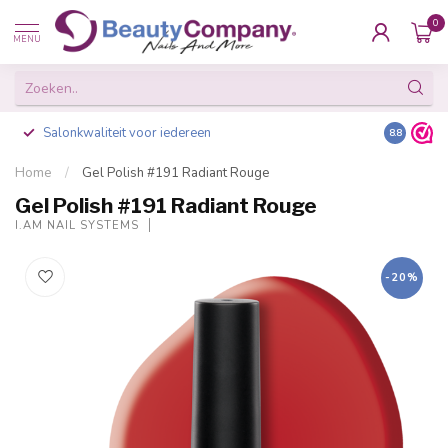
0
MENU
Salonkwaliteit voor iedereen
Gratis ve
8.8
Home
/
Gel Polish #191 Radiant Rouge
Gel Polish #191 Radiant Rouge
I.AM NAIL SYSTEMS
-20%