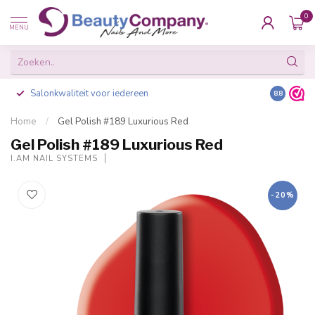
0
MENU
Salonkwaliteit voor iedereen
Gratis ve
8.8
Home
/
Gel Polish #189 Luxurious Red
Gel Polish #189 Luxurious Red
I.AM NAIL SYSTEMS
-20%