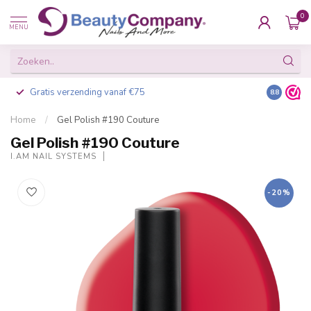
0
MENU
Gratis verzending vanaf €75
Besteld v
8.8
Home
/
Gel Polish #190 Couture
Gel Polish #190 Couture
I.AM NAIL SYSTEMS
-20%