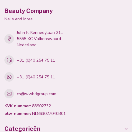
Beauty Company
Nails and More
John F. Kennedylaan 21L
5555 XC Valkenswaard
Nederland
+31 (0)40 254 75 11
+31 (0)40 254 75 11
cs@wwbdgroup.com
KVK nummer:
83902732
btw-nummer:
NL863027040B01
Categorieën