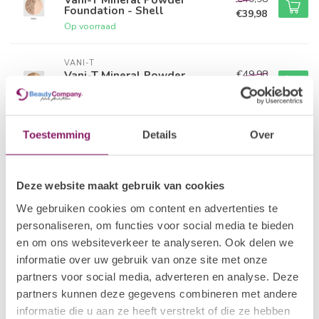
Foundation - Shell
€39,98
Op voorraad
VANI-T
€49,98
Vani-T Mineral Powder
Foundation - Biscuit
€39,98
Op voorraad
Toestemming
Details
Over
VANI-T
€49,98
Vani-T Mineral Powder
Foundation - Bare
€39,98
Op voorraad
Deze website maakt gebruik van cookies
We gebruiken cookies om content en advertenties te
VANI-T
€49,98
personaliseren, om functies voor social media te bieden
Vani-T Mineral Powder
Foundation - Truffle
€39,98
en om ons websiteverkeer te analyseren. Ook delen we
Op voorraad
informatie over uw gebruik van onze site met onze
partners voor social media, adverteren en analyse. Deze
VANI-T
partners kunnen deze gegevens combineren met andere
€49,98
Vani-T Mineral Powder
informatie die u aan ze heeft verstrekt of die ze hebben
Foundation - Almondine
€39,98