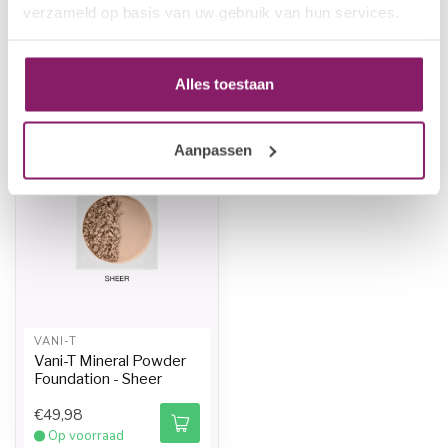
verzameld op basis van uw gebruik van hun services.
Op voorraad
Alles toestaan
Recent bekeken
Aanpassen
-20%
VANI-T
Vani-T Mineral Powder
Foundation - Sheer
€49,98
Op voorraad