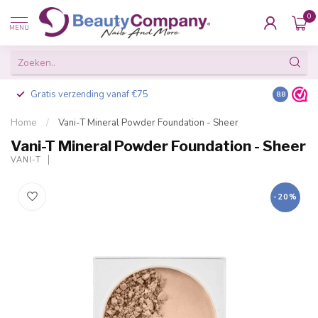
0
MENU
Gratis verzending vanaf €75
Besteld v
8.8
Home
/
Vani-T Mineral Powder Foundation - Sheer
Vani-T Mineral Powder Foundation - Sheer
VANI-T
-20%