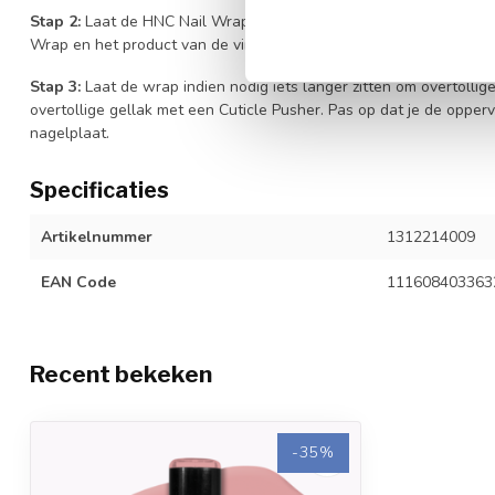
Stap 2:
Laat de HNC Nail Wrap tien minuten op de vinger zitten.
Wrap en het product van de vingernagel.
Stap 3:
Laat de wrap indien nodig iets langer zitten om overtollige
overtollige gellak met een Cuticle Pusher. Pas op dat je de opper
nagelplaat.
Specificaties
Artikelnummer
1312214009
EAN Code
111608403363
Recent bekeken
-35%
-35%