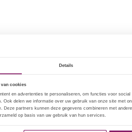
e naar keuze. Uitharden - LED: 30-60 sec/UV:
in het nagel oppervlak te egaliseren. Uitharding
Details
en laat deze uitharden.
 van cookies
uitharden.
ent en advertenties te personaliseren, om functies voor social
. Ook delen we informatie over uw gebruik van onze site met on
e. Deze partners kunnen deze gegevens combineren met andere i
erzameld op basis van uw gebruik van hun services.
 om de verzegeling op nagel te verbreken.
vestig de wrap stevig rond de vinger.