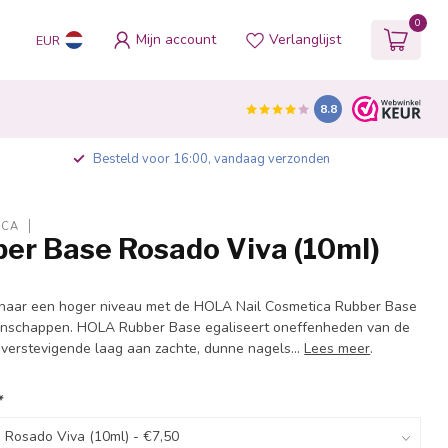
0
Mijn account
Verlanglijst
EUR
8.8
Besteld voor 16:00, vandaag verzonden
ICA
er Base Rosado Viva (10ml)
naar een hoger niveau met de HOLA Nail Cosmetica Rubber Base
igenschappen. HOLA Rubber Base egaliseert oneffenheden van de
 verstevigende laag aan zachte, dunne nagels...
Lees meer
.
*