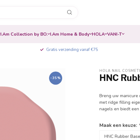
I.Am Collection by BO.
I.Am Home & Body
HOLA
VANI-T
Gratis verzending vanaf €75
HOLA NAIL COSMET
HNC Rubb
-35%
Breng uw manicure 
met ridge filling e
nagels en biedt een
Maak een keuze: