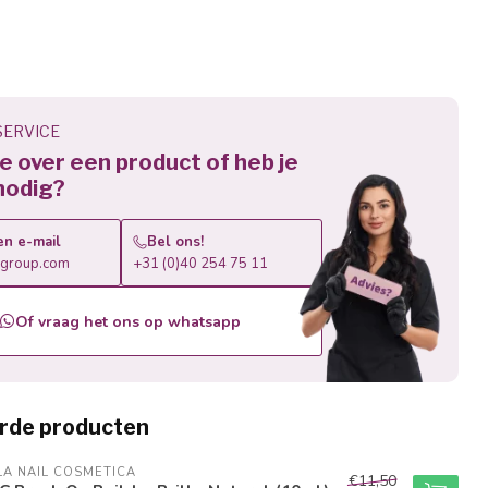
ERVICE
 je over een product of heb je
nodig?
en e-mail
Bel ons!
roup.com
+31 (0)40 254 75 11
Of vraag het ons op whatsapp
rde producten
A NAIL COSMETICA
€11,50