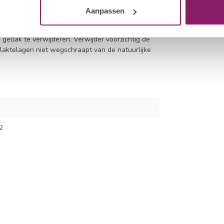
 Trek met een draaiende beweging de HNC Nail
Aanpassen
 gellak te verwijderen. Verwijder voorzichtig de
vlaktelagen niet wegschraapt van de natuurlijke
2