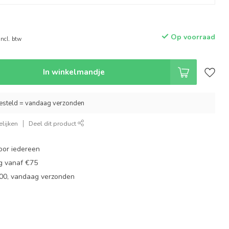
Op voorraad
Incl. btw
In winkelmandje
esteld = vandaag verzonden
lijken
Deel dit product
oor iedereen
ng vanaf €75
:00, vandaag verzonden