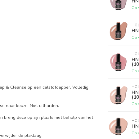
HNC
Op 
HOL
HN
Op 
HOL
HNC
(1
Op 
rep & Cleanse op een celstofdepper. Volledig
HOL
HN
(1
Op 
 naar keuze. Niet uitharden.
en breng deze op zijn plaats met behulp van het
HOL
HNC
Op 
erwijder de plaklaag.