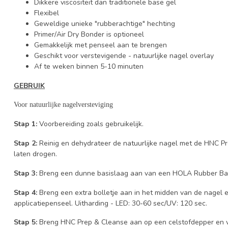
Dikkere viscositeit dan traditionele base gel
Flexibel
Geweldige unieke "rubberachtige" hechting
Primer/Air Dry Bonder is optioneel
Gemakkelijk met penseel aan te brengen
Geschikt voor verstevigende - natuurlijke nagel overlay
Af te weken binnen 5-10 minuten
GEBRUIK
Voor
natuurlijke
nagelversteviging
Stap 1:
Voorbereiding zoals gebruikelijk.
Stap 2:
Reinig en dehydrateer de natuurlijke nagel met de HNC P
laten drogen.
Stap 3:
Breng een dunne basislaag aan van een HOLA Rubber Base
Stap 4:
Breng een extra bolletje aan in het midden van de nagel 
applicatiepenseel. Uitharding - LED: 30-60 sec/UV: 120 sec.
Stap 5:
Breng HNC Prep & Cleanse aan op een celstofdepper en v