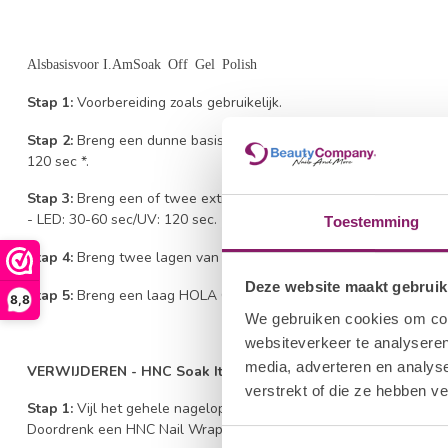
Als
basis
voor
I.Am
Soak Off Gel Polish
Stap 1:
Voorbereiding zoals gebruikelijk.
Stap 2:
Breng een dunne basislaag aan van een HOLA Rubber Bas
120 sec *.
Stap 3:
Breng een of twee extra lagen aan om onregelmatigheden 
- LED: 30-60 sec/UV: 120 sec.
Toestemming
Stap 4:
Breng twee lagen van een Gelpolish kleur naar keuze aan 
Deze website maakt gebruik
Stap 5:
Breng een laag HOLA Gelpolish Top Gel aan en laat deze 
8,8
We gebruiken cookies om cont
websiteverkeer te analyseren
media, adverteren en analys
VERWIJDEREN - HNC
Soak
It Off Remover
verstrekt of die ze hebben v
Stap 1:
Vijl het gehele nageloppervlak met de HNC Halfmoon File
Doordrenk een HNC Nail Wrap met HNC Soak It Off Remover en be